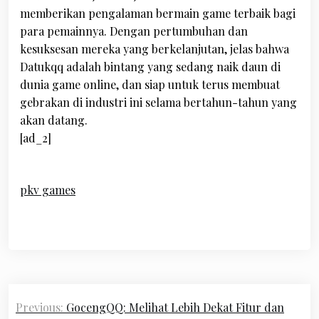
memberikan pengalaman bermain game terbaik bagi
para pemainnya. Dengan pertumbuhan dan
kesuksesan mereka yang berkelanjutan, jelas bahwa
Datukqq adalah bintang yang sedang naik daun di
dunia game online, dan siap untuk terus membuat
gebrakan di industri ini selama bertahun-tahun yang
akan datang.
[ad_2]
pkv games
Post
Previous:
GocengQQ: Melihat Lebih Dekat Fitur dan