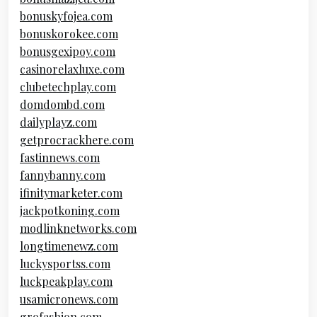
bonuskyfojea.com
bonuskorokee.com
bonusgexipoy.com
casinorelaxluxe.com
clubetechplay.com
domdombd.com
dailyplayz.com
getprocrackhere.com
fastinnews.com
fannybanny.com
ifinitymarketer.com
jackpotkoning.com
modlinknetworks.com
longtimenewz.com
luckysportss.com
luckpeakplay.com
usamicronews.com
grofashion.com