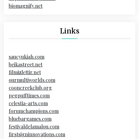
biomagnify.net
Links
saucyukiah.com
beikastreet.net
filmizlettir.net
ourmultiworlds.com
cooncreekclub.org
pegpufftimes.com
celestia-arts.com
forumchampions.com
bluebargames.com
festivaldelamalou.com
firstsigninnovations.com