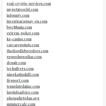
real-crypto-services.com
mypetzworld.com
infounty.com
investparaguay-eu.com
bwc88asia.com
extrem-poker.com
ks-casino.com
carcarepoints.com
thedoodlebreeders.com
grupohugodias.com
deqair.com
techsilvers.com
ningkatinskill.com
fivsport.com
templatedzine.com
lawinfoadvice.com
phenqdietplan.org
sumnercafe.com