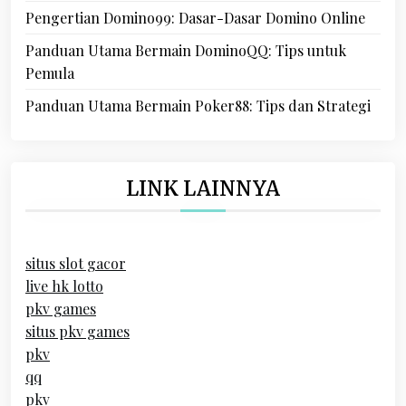
Pengertian Domino99: Dasar-Dasar Domino Online
Panduan Utama Bermain DominoQQ: Tips untuk
Pemula
Panduan Utama Bermain Poker88: Tips dan Strategi
LINK LAINNYA
situs slot gacor
live hk lotto
pkv games
situs pkv games
pkv
qq
pkv