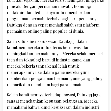
lalu, dan sejak itu, mereka terus meningkat hingga ke
puncak. Dengan permainan inovatif, teknologi
mutakhir, dan dedikasinya untuk memberikan
pengalaman bermain terbaik bagi para pemainnya,
Datukqq dengan cepat menjadi salah satu platform
permainan online paling populer di dunia.
Salah satu kunci kesuksesan Datukqq adalah
komitmen mereka untuk terus berinovasi dan
meningkatkan permainannya. Mereka selalu mencari
tren dan teknologi baru di industri game, dan
mereka bekerja tanpa kenal lelah untuk
menerapkannya ke dalam game mereka guna
memberikan pengalaman bermain game yang paling
menarik dan mendalam bagi para pemain.
Selain komitmennya terhadap inovasi, Datukqq juga
sangat menekankan kepuasan pelanggan. Mereka
memahami bahwa kunci kesuksesan dalam industri