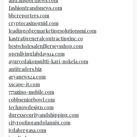
alltransportnews.com
fashiontrandsnews.com
bbcreporters.com
cryptocasinoguid.com
leadingedgemarketingsolutionsmi.com
kastratigeneralcontractinginc.co
bestwholesalenfljerseysshop.com
openlivinglabdays14.com
ayurvedakonsultti-kari-nokela.com
antitraders.biz
aryanews24.com
xscape-it.com
777azino-mobile.com
cobbseniorbowl.com
technowdesign.com
durexsecurityandshipping.com
cityroofingandplannig.com
ivdabergasa.com