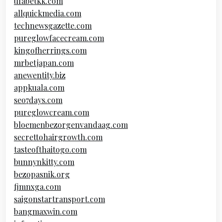
ufabetkk.com
allquickmedia.com
technewsgazette.com
pureglowfacecream.com
kingofherrings.com
mrbetjapan.com
anewentity.biz
appkuala.com
seo7days.com
pureglowcream.com
bloemenbezorgenvandaag.com
secrettohairgrowth.com
tasteofthaitogo.com
bunnynkitty.com
bezopasnik.org
fjmnxga.com
saigonstartransport.com
bangmaxwin.com