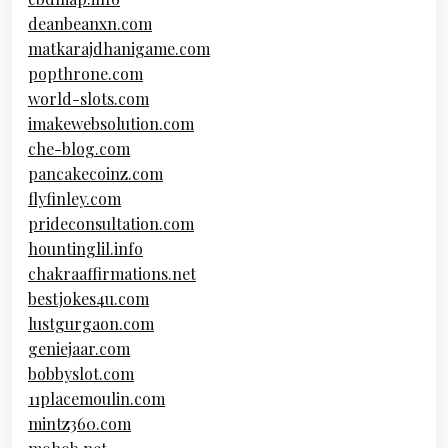
deanbeanxn.com
matkarajdhanigame.com
popthrone.com
world-slots.com
imakewebsolution.com
che-blog.com
pancakecoinz.com
flyfinley.com
prideconsultation.com
hountinglil.info
chakraaffirmations.net
bestjokes4u.com
lustgurgaon.com
geniejaar.com
bobbyslot.com
11placemoulin.com
mintz360.com