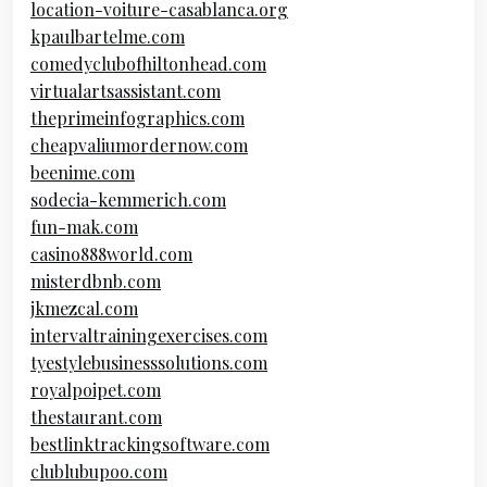
location-voiture-casablanca.org
kpaulbartelme.com
comedyclubofhiltonhead.com
virtualartsassistant.com
theprimeinfographics.com
cheapvaliumordernow.com
beenime.com
sodecia-kemmerich.com
fun-mak.com
casino888world.com
misterdbnb.com
jkmezcal.com
intervaltrainingexercises.com
tyestylebusinesssolutions.com
royalpoipet.com
thestaurant.com
bestlinktrackingsoftware.com
clublubupoo.com