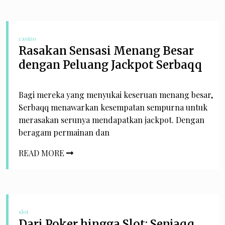
casino
Rasakan Sensasi Menang Besar
dengan Peluang Jackpot Serbaqq
Bagi mereka yang menyukai keseruan menang besar,
Serbaqq menawarkan kesempatan sempurna untuk
merasakan serunya mendapatkan jackpot. Dengan
beragam permainan dan
READ MORE
slot
Dari Poker hingga Slot: Senjaqq