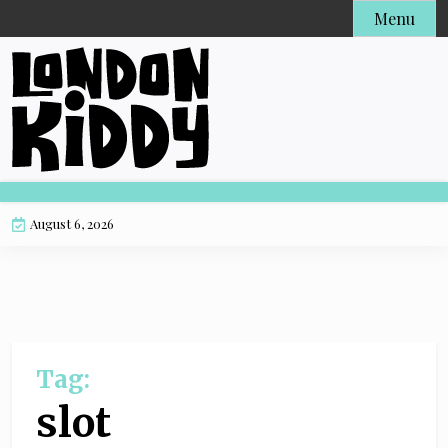
Skip
Menu
to
content
August 6, 2026
Tag:
slot