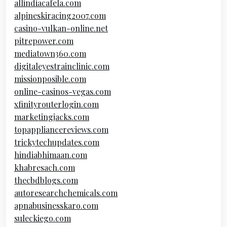
allindiacafela.com
alpineskiracing2007.com
casino-vulkan-online.net
pitrepower.com
mediatown360.com
digitaleyestrainclinic.com
missionposible.com
online-casinos-vegas.com
xfinityrouterlogin.com
marketingjacks.com
topappliancereviews.com
trickytechupdates.com
hindiabhimaan.com
khabresach.com
thecbdblogs.com
autoresearchchemicals.com
apnabusinesskaro.com
suleckiego.com