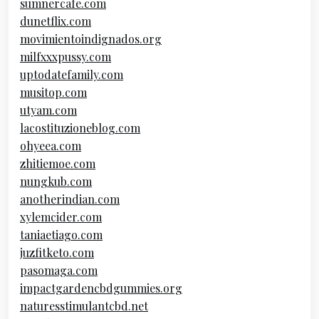
sumnercafe.com
dunetflix.com
movimientoindignados.org
milfxxxpussy.com
uptodatefamily.com
musitop.com
utyam.com
lacostituzioneblog.com
ohyeea.com
zhitiemoe.com
nungkub.com
anotherindian.com
xylemcider.com
taniaetiago.com
juzfitketo.com
pasomaga.com
impactgardencbdgummies.org
naturesstimulantcbd.net