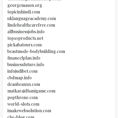
georgemason.org
topicinhindi.com
uklanguageacademy.com
lindehealthcarefree.com
allbusinessjobs.info
top10products.net
pickabatours.com
beastmode-bodybuilding.com
financelplan.info
businessfuture.info
infojudibet.com
cbdmap.info
deanbeanxn.com
matkarajdhanigame.com
popthrone.com
world-slots.com
imakewebsolution.com
che-blog.com