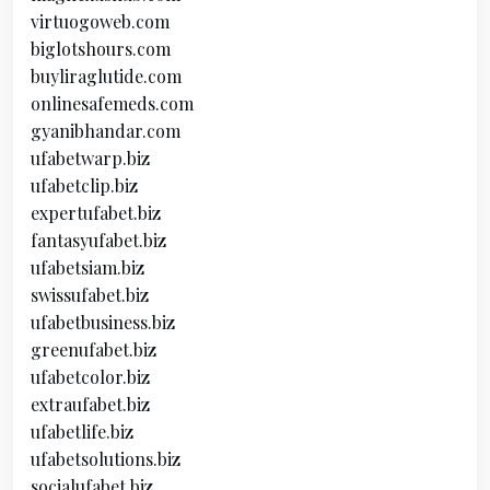
virtuogoweb.com
biglotshours.com
buyliraglutide.com
onlinesafemeds.com
gyanibhandar.com
ufabetwarp.biz
ufabetclip.biz
expertufabet.biz
fantasyufabet.biz
ufabetsiam.biz
swissufabet.biz
ufabetbusiness.biz
greenufabet.biz
ufabetcolor.biz
extraufabet.biz
ufabetlife.biz
ufabetsolutions.biz
socialufabet.biz