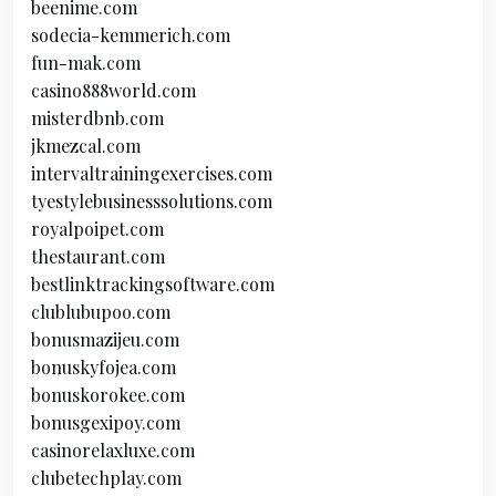
beenime.com
sodecia-kemmerich.com
fun-mak.com
casino888world.com
misterdbnb.com
jkmezcal.com
intervaltrainingexercises.com
tyestylebusinesssolutions.com
royalpoipet.com
thestaurant.com
bestlinktrackingsoftware.com
clublubupoo.com
bonusmazijeu.com
bonuskyfojea.com
bonuskorokee.com
bonusgexipoy.com
casinorelaxluxe.com
clubetechplay.com