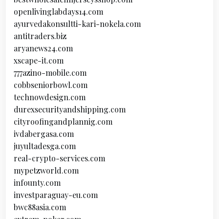
openlivinglabdays14.com
ayurvedakonsultti-kari-nokela.com
antitraders.biz
aryanews24.com
xscape-it.com
777azino-mobile.com
cobbseniorbowl.com
technowdesign.com
durexsecurityandshipping.com
cityroofingandplannig.com
ivdabergasa.com
juyultadesga.com
real-crypto-services.com
mypetzworld.com
infounty.com
investparaguay-eu.com
bwc88asia.com