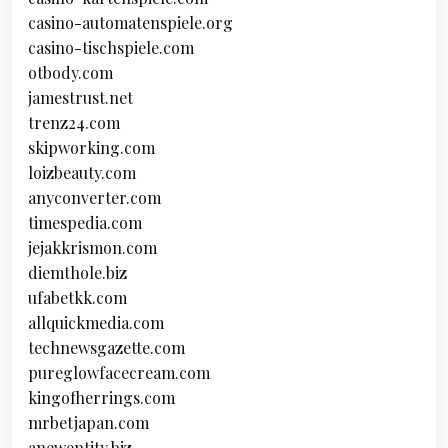
casino-automatenspiele.org
casino-tischspiele.com
otbody.com
jamestrust.net
trenz24.com
skipworking.com
loizbeauty.com
anyconverter.com
timespedia.com
jejakkrismon.com
diemthole.biz
ufabetkk.com
allquickmedia.com
technewsgazette.com
pureglowfacecream.com
kingofherrings.com
mrbetjapan.com
anewentity.biz