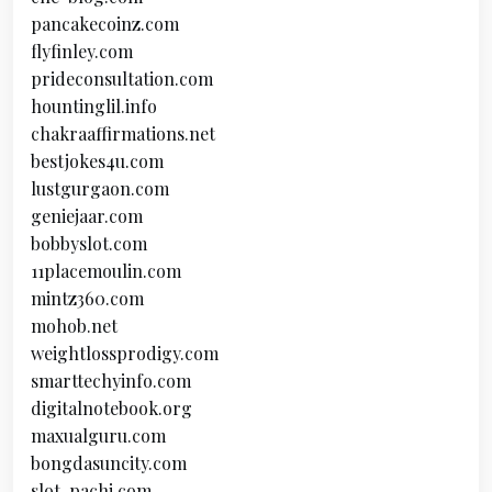
pancakecoinz.com
flyfinley.com
prideconsultation.com
hountinglil.info
chakraaffirmations.net
bestjokes4u.com
lustgurgaon.com
geniejaar.com
bobbyslot.com
11placemoulin.com
mintz360.com
mohob.net
weightlossprodigy.com
smarttechyinfo.com
digitalnotebook.org
maxualguru.com
bongdasuncity.com
slot-pachi.com