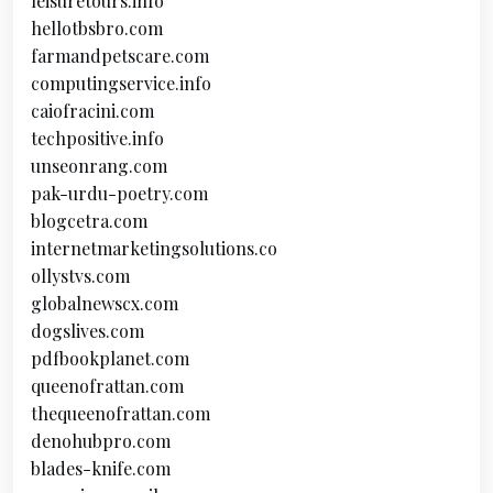
leisuretours.info
hellotbsbro.com
farmandpetscare.com
computingservice.info
caiofracini.com
techpositive.info
unseonrang.com
pak-urdu-poetry.com
blogcetra.com
internetmarketingsolutions.co
ollystvs.com
globalnewscx.com
dogslives.com
pdfbookplanet.com
queenofrattan.com
thequeenofrattan.com
denohubpro.com
blades-knife.com