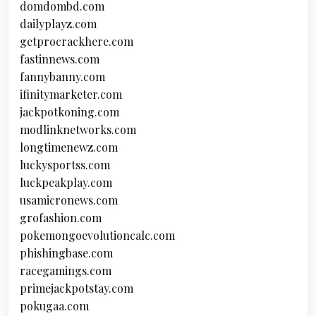
domdombd.com
dailyplayz.com
getprocrackhere.com
fastinnews.com
fannybanny.com
ifinitymarketer.com
jackpotkoning.com
modlinknetworks.com
longtimenewz.com
luckysportss.com
luckpeakplay.com
usamicronews.com
grofashion.com
pokemongoevolutioncalc.com
phishingbase.com
racegamings.com
primejackpotstay.com
pokugaa.com