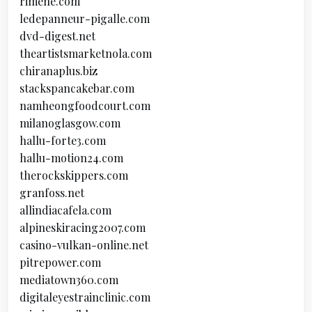
rimene.com
ledepanneur-pigalle.com
dvd-digest.net
theartistsmarketnola.com
chiranaplus.biz
stackspancakebar.com
namheongfoodcourt.com
milanoglasgow.com
hallu-forte3.com
hallu-motion24.com
therockskippers.com
granfoss.net
allindiacafela.com
alpineskiracing2007.com
casino-vulkan-online.net
pitrepower.com
mediatown360.com
digitaleyestrainclinic.com