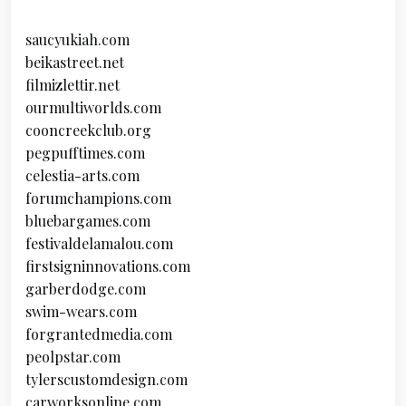
saucyukiah.com
beikastreet.net
filmizlettir.net
ourmultiworlds.com
cooncreekclub.org
pegpufftimes.com
celestia-arts.com
forumchampions.com
bluebargames.com
festivaldelamalou.com
firstsigninnovations.com
garberdodge.com
swim-wears.com
forgrantedmedia.com
peolpstar.com
tylerscustomdesign.com
carworksonline.com