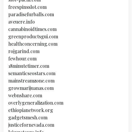
freespinsslot.com
paradisefurballs.com
aveuere.info
cannabinoidtimes.com
greenproductsgui.com
healthconcerning.com
rojgarind.com
fewhour.com
18minutetimer.com
semanticseostars.com
mainstreamzone.com
growmarijuanas.com
webnshare.com
overlygeneralization.com
ethiopianetwork.org
gadgetsmesh.com
justicefornevada.com