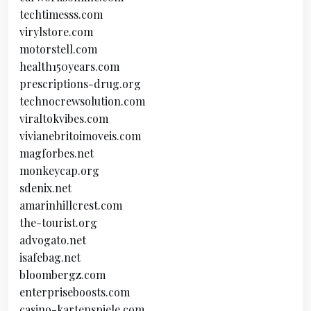
techtimesss.com
virylstore.com
motorstell.com
health150years.com
prescriptions-drug.org
technocrewsolution.com
viraltokvibes.com
vivianebritoimoveis.com
magforbes.net
monkeycap.org
sdenix.net
amarinhillcrest.com
the-tourist.org
advogato.net
isafebag.net
bloombergz.com
enterpriseboosts.com
casino-kartenspiele.com