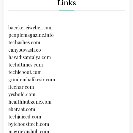
Links
baeckereiweber.com
peoplemagazine.info
techashes.com
canyouwash.co
havadisantalya.com
techdtimes.com
techieboot.com
gundembalikesir.com
itechar.com
yesbold.com
healthhubzone.com
ebaraat.com
techjuiced.com
byteboosttech.com
magnexushub.com