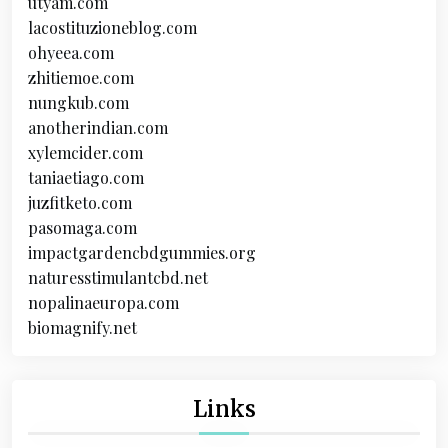
utyam.com
lacostituzioneblog.com
ohyeea.com
zhitiemoe.com
nungkub.com
anotherindian.com
xylemcider.com
taniaetiago.com
juzfitketo.com
pasomaga.com
impactgardencbdgummies.org
naturesstimulantcbd.net
nopalinaeuropa.com
biomagnify.net
Links