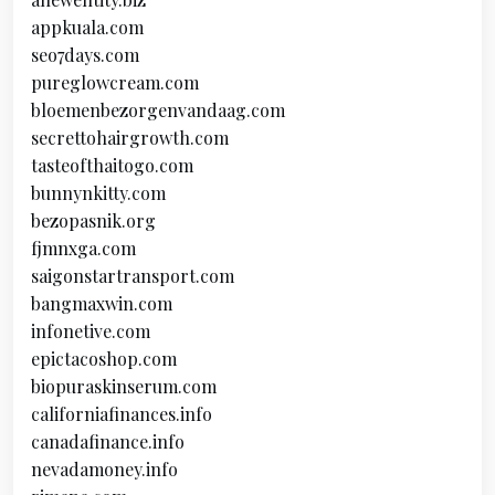
appkuala.com
seo7days.com
pureglowcream.com
bloemenbezorgenvandaag.com
secrettohairgrowth.com
tasteofthaitogo.com
bunnynkitty.com
bezopasnik.org
fjmnxga.com
saigonstartransport.com
bangmaxwin.com
infonetive.com
epictacoshop.com
biopuraskinserum.com
californiafinances.info
canadafinance.info
nevadamoney.info