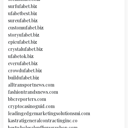
surfufabet.biz
ufabetbest.biz
sureufabet.biz
customufabet.biz
storyufabet.biz
epicufabet.biz
crystalufabet.biz
ufabetok.biz
everufabet.biz
crowdufabet.biz
buildufabet.biz
alltransportnews.com
fashiontrandsnews.com
bbcreporters.com
cryptocasinoguid.com
leadingedgemarketingsolutionsmi.com
kastratigeneralcontractinginc.co
bestwholesalenfljerseysshop.com