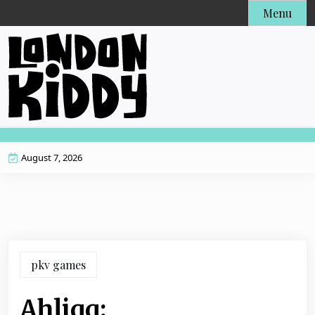
Skip
Menu
to
content
August 7, 2026
pkv games
Ahliqq: