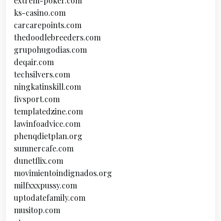
extrem-poker.com
ks-casino.com
carcarepoints.com
thedoodlebreeders.com
grupohugodias.com
deqair.com
techsilvers.com
ningkatinskill.com
fivsport.com
templatedzine.com
lawinfoadvice.com
phenqdietplan.org
sumnercafe.com
dunetflix.com
movimientoindignados.org
milfxxxpussy.com
uptodatefamily.com
musitop.com