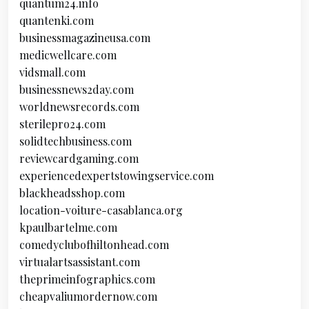
quantum24.info
quantenki.com
businessmagazineusa.com
medicwellcare.com
vidsmall.com
businessnews2day.com
worldnewsrecords.com
sterilepro24.com
solidtechbusiness.com
reviewcardgaming.com
experiencedexpertstowingservice.com
blackheadsshop.com
location-voiture-casablanca.org
kpaulbartelme.com
comedyclubofhiltonhead.com
virtualartsassistant.com
theprimeinfographics.com
cheapvaliumordernow.com