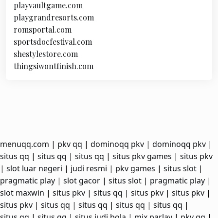
playvaultgame.com
playgrandresorts.com
romsportal.com
sportsdocfestival.com
shestylestore.com
thingsiwontfinish.com
menuqq.com
|
pkv qq
|
dominoqq pkv
|
dominoqq pkv
|
situs qq
|
situs qq
|
situs qq
|
situs pkv games
|
situs pkv
|
slot luar negeri
|
judi resmi
|
pkv games
|
situs slot
|
pragmatic play
|
slot gacor
|
situs slot
|
pragmatic play
|
slot maxwin
|
situs pkv
|
situs qq
|
situs pkv
|
situs pkv
|
situs pkv
|
situs qq
|
situs qq
|
situs qq
|
situs qq
|
situs qq
|
situs qq
|
situs judi bola
|
mix parlay
|
pkv qq
|