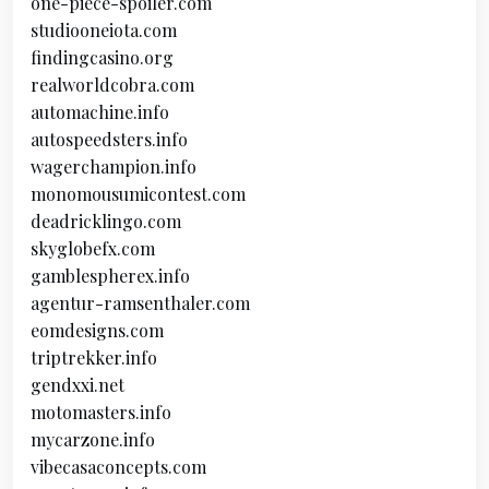
one-piece-spoiler.com
studiooneiota.com
findingcasino.org
realworldcobra.com
automachine.info
autospeedsters.info
wagerchampion.info
monomousumicontest.com
deadricklingo.com
skyglobefx.com
gamblespherex.info
agentur-ramsenthaler.com
eomdesigns.com
triptrekker.info
gendxxi.net
motomasters.info
mycarzone.info
vibecasaconcepts.com