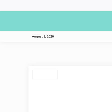
Skip
to
content
August 8, 2026
pkv games
Bangkitnya 
Bagaimana G