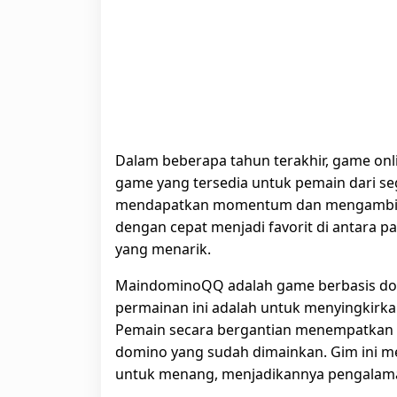
Mengambil I
Posted on
February 3, 2025
by
admin
Dalam beberapa tahun terakhir, game onl
game yang tersedia untuk pemain dari seg
mendapatkan momentum dan mengambil in
dengan cepat menjadi favorit di antara p
yang menarik.
MaindominoQQ adalah game berbasis dom
permainan ini adalah untuk menyingkir
Pemain secara bergantian menempatkan 
domino yang sudah dimainkan. Gim ini me
untuk menang, menjadikannya pengalam