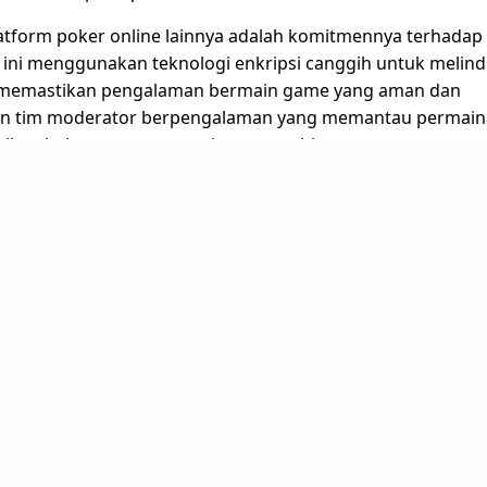
tform poker online lainnya adalah komitmennya terhadap
 ini menggunakan teknologi enkripsi canggih untuk melin
, memastikan pengalaman bermain game yang aman dan
akan tim moderator berpengalaman yang memantau permai
ikan bahwa semua pemain mematuhi peraturan.
eterampilan mereka, Asikqq menawarkan berbagai sumber 
 strategi mereka. Dari tutorial dan tip dari pemain
ntang tangan dan gameplay, tidak ada kekurangan informas
meningkatkan permainan mereka. Dan dengan komunitas
 terdapat banyak peluang untuk terhubung dengan individu
u sama lain.
ang ingin bersenang-senang atau pesaing serius yang ingi
adalah platform yang sempurna untuk melepaskan jiwa penj
gguna, komitmen terhadap permainan yang adil, dan
 semua yang Anda butuhkan untuk meningkatkan keterampi
nggu apa lagi? Daftar hari ini dan mulailah mendominasi me