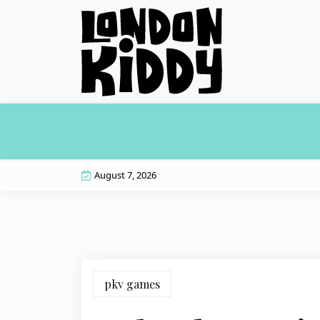
Skip
to
content
August 7, 2026
pkv games