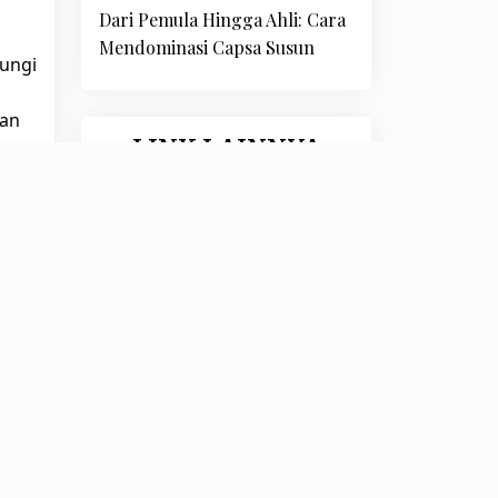
Dari Pemula Hingga Ahli: Cara
Mendominasi Capsa Susun
dungi
nan
LINK LAINNYA
daya
situs slot gacor
i
live hk lotto
pkv games
situs pkv games
pkv
n
qq
udi
pkv
pkv games
lan
poker online
ja
qq