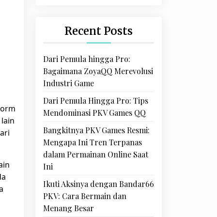
Recent Posts
Dari Pemula hingga Pro:
Bagaimana ZoyaQQ Merevolusi
Industri Game
Dari Pemula Hingga Pro: Tips
form
Mendominasi PKV Games QQ
lain
Bangkitnya PKV Games Resmi:
ari
Mengapa Ini Tren Terpanas
dalam Permainan Online Saat
ain
Ini
da
Ikuti Aksinya dengan Bandar66
a
PKV: Cara Bermain dan
Menang Besar