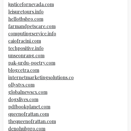
justicefornevada.com
leisuretours.info
hellotbsbro.com
farmandpetscare.com
computingservice.info
caiofracini.com
techpositive.info
unseonrang.com
pak-urdu-poetry.com
blogcetra.com
internetmarketingsolutions.co
ollystvs.com
globalnewscx.com
dogslives.com
pdfbookplanet.com
queenofrattan.com
thequeenofrattan.com
denohubpro.com