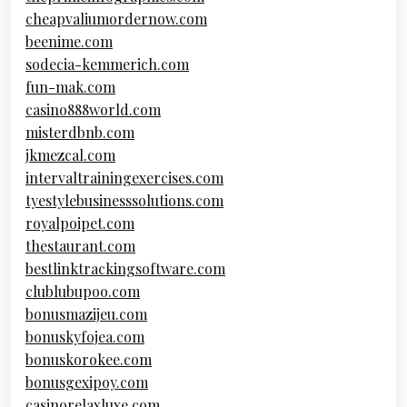
cheapvaliumordernow.com
beenime.com
sodecia-kemmerich.com
fun-mak.com
casino888world.com
misterdbnb.com
jkmezcal.com
intervaltrainingexercises.com
tyestylebusinesssolutions.com
royalpoipet.com
thestaurant.com
bestlinktrackingsoftware.com
clublubupoo.com
bonusmazijeu.com
bonuskyfojea.com
bonuskorokee.com
bonusgexipoy.com
casinorelaxluxe.com