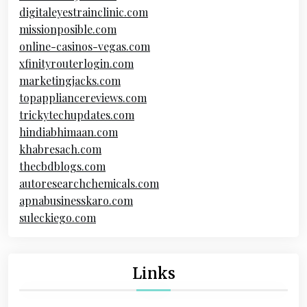
digitaleyestrainclinic.com
missionposible.com
online-casinos-vegas.com
xfinityrouterlogin.com
marketingjacks.com
topappliancereviews.com
trickytechupdates.com
hindiabhimaan.com
khabresach.com
thecbdblogs.com
autoresearchchemicals.com
apnabusinesskaro.com
suleckiego.com
Links