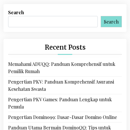
Search
Search
Recent Posts
Memahami ADUQQ: Panduan Komprehensif untuk
Pemilik Rumah
Pengertian PKV: Panduan Komprehensif Asuransi
Kesehatan Swasta
Pengertian PKV Games: Panduan Lengkap untuk
Pemula
Pengertian Domino99: Dasar-Dasar Domino Online
Panduan Utama Bermain DominoQQ: Tips untuk