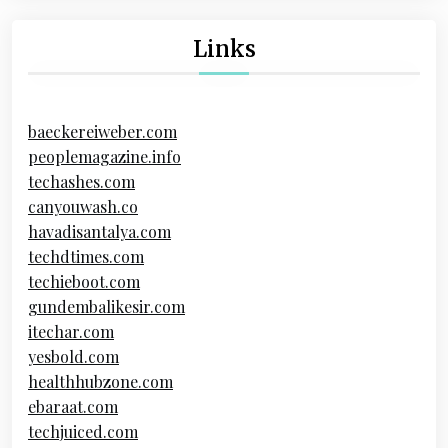
Links
baeckereiweber.com
peoplemagazine.info
techashes.com
canyouwash.co
havadisantalya.com
techdtimes.com
techieboot.com
gundembalikesir.com
itechar.com
yesbold.com
healthhubzone.com
ebaraat.com
techjuiced.com