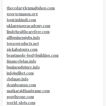
thecedarglenmaltshop.com
georgemason.org
topicinhindi.com
uklanguageacademy.com
lindehealthcarefree.com
allbusinessjobs.info
top10products.net
pickabatours.com
beastmode-bodybuilding.com
financelplan.info
businessfuture.info
infojudibet.com
cbdmap.info
deanbeanxn.com
matkarajdhanigame.com
popthrone.com
world-slots.com