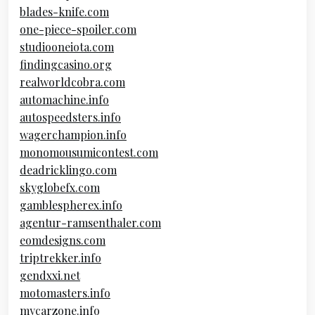
blades-knife.com
one-piece-spoiler.com
studiooneiota.com
findingcasino.org
realworldcobra.com
automachine.info
autospeedsters.info
wagerchampion.info
monomousumicontest.com
deadricklingo.com
skyglobefx.com
gamblespherex.info
agentur-ramsenthaler.com
eomdesigns.com
triptrekker.info
gendxxi.net
motomasters.info
mycarzone.info