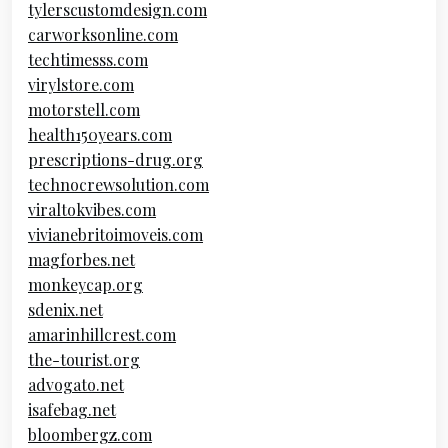
tylerscustomdesign.com
carworksonline.com
techtimesss.com
virylstore.com
motorstell.com
health150years.com
prescriptions-drug.org
technocrewsolution.com
viraltokvibes.com
vivianebritoimoveis.com
magforbes.net
monkeycap.org
sdenix.net
amarinhillcrest.com
the-tourist.org
advogato.net
isafebag.net
bloombergz.com