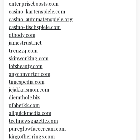
enterpriseboosts.com
casino-kartenspiele.com
casino-automatenspiele.org
casino-tischspiele.com
otbody.com
jamestrust.net
trenz24.com
skipworking.com
loizbeauty.com
anyconverter.com
timespedia.com
jejakkrismon.com
diemthole.biz
ufabetkk.com
allquickmedia.com
technewsgazette.com
pureglowfacecream.com
kingofherrings.com