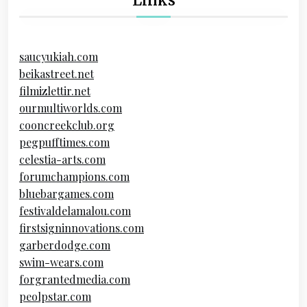
Links
saucyukiah.com
beikastreet.net
filmizlettir.net
ourmultiworlds.com
cooncreekclub.org
pegpufftimes.com
celestia-arts.com
forumchampions.com
bluebargames.com
festivaldelamalou.com
firstsigninnovations.com
garberdodge.com
swim-wears.com
forgrantedmedia.com
peolpstar.com