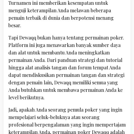
Turnamen ini memberikan kesempatan untuk
menguji keterampilan Anda melawan beberapa
pemain terbaik di dunia dan berpotensi menang
besar.
Tapi Dewaqq bukan hanya tentang permainan poker.
Platform ini juga menawarkan banyak sumber daya
dan alat untuk membantu Anda meningkatkan
permainan Anda. Dari panduan strategi dan tutorial
hingga alat analisis tangan dan forum tempat Anda
dapat mendiskusikan permainan tangan dan strategi
dengan pemain lain, Dewaqq memiliki semua yang
Anda butuhkan untuk membawa permainan Anda ke
level berikutnya.
Jadi, apakah Anda seorang pemula poker yang ingin
mempelajari seluk-beluknya atau seorang
profesional berpengalaman yang ingin mempertajam
keterampilan Anda, permainan poker Dewaqq adalah