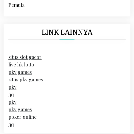
Pemula
LINK LAINNYA
situs slot gacor
live hk lotto
pkv games
situs pkv games
pkv
qq
pkv
pkv games
poker online
qq