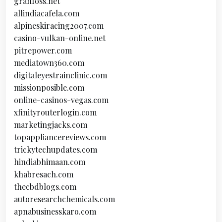
granfoss.net
allindiacafela.com
alpineskiracing2007.com
casino-vulkan-online.net
pitrepower.com
mediatown360.com
digitaleyestrainclinic.com
missionposible.com
online-casinos-vegas.com
xfinityrouterlogin.com
marketingjacks.com
topappliancereviews.com
trickytechupdates.com
hindiabhimaan.com
khabresach.com
thecbdblogs.com
autoresearchchemicals.com
apnabusinesskaro.com