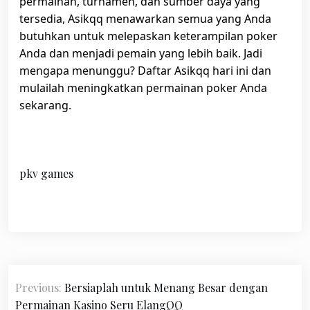
permainan, turnamen, dan sumber daya yang
tersedia, Asikqq menawarkan semua yang Anda
butuhkan untuk melepaskan keterampilan poker
Anda dan menjadi pemain yang lebih baik. Jadi
mengapa menunggu? Daftar Asikqq hari ini dan
mulailah meningkatkan permainan poker Anda
sekarang.
pkv games
Post
Previous:
Bersiaplah untuk Menang Besar dengan
navigation
Permainan Kasino Seru ElangQQ