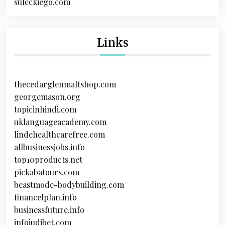
suleckiego.com
Links
thecedarglenmaltshop.com
georgemason.org
topicinhindi.com
uklanguageacademy.com
lindehealthcarefree.com
allbusinessjobs.info
top10products.net
pickabatours.com
beastmode-bodybuilding.com
financelplan.info
businessfuture.info
infojudibet.com