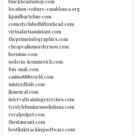
blackheadsshop.com
location-voiture-casablanca.org
kpaulbartelme.com
comedyclubofhiltonhead.com
virtualartsassistant.com
theprimeinfographics.com
cheapvaliumordernow.com
beenime.com
sodecia-kemmerich.com
fun-mak.com
casino888world.com
misterdbnb.com
jkmezcal.com
intervaltrainingexercises.com
tyestylebusinesssolutions.com
royalpoipet.com
thestaurant.com
bestlinktrackingsoftware.com