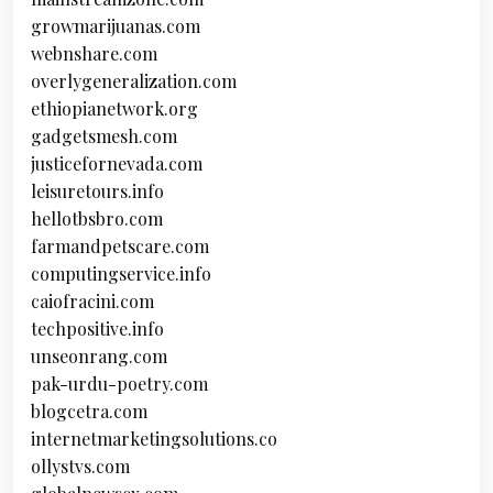
growmarijuanas.com
webnshare.com
overlygeneralization.com
ethiopianetwork.org
gadgetsmesh.com
justicefornevada.com
leisuretours.info
hellotbsbro.com
farmandpetscare.com
computingservice.info
caiofracini.com
techpositive.info
unseonrang.com
pak-urdu-poetry.com
blogcetra.com
internetmarketingsolutions.co
ollystvs.com