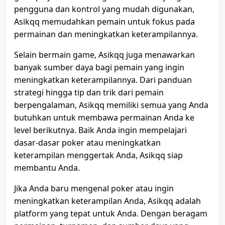
pengguna dan kontrol yang mudah digunakan,
Asikqq memudahkan pemain untuk fokus pada
permainan dan meningkatkan keterampilannya.
Selain bermain game, Asikqq juga menawarkan
banyak sumber daya bagi pemain yang ingin
meningkatkan keterampilannya. Dari panduan
strategi hingga tip dan trik dari pemain
berpengalaman, Asikqq memiliki semua yang Anda
butuhkan untuk membawa permainan Anda ke
level berikutnya. Baik Anda ingin mempelajari
dasar-dasar poker atau meningkatkan
keterampilan menggertak Anda, Asikqq siap
membantu Anda.
Jika Anda baru mengenal poker atau ingin
meningkatkan keterampilan Anda, Asikqq adalah
platform yang tepat untuk Anda. Dengan beragam