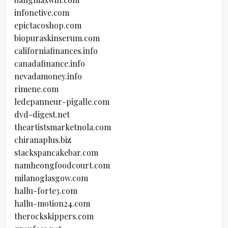
infonetive.com
epictacoshop.com
biopuraskinserum.com
californiafinances.info
canadafinance.info
nevadamoney.info
rimene.com
ledepanneur-pigalle.com
dvd-digest.net
theartistsmarketnola.com
chiranaplus.biz
stackspancakebar.com
namheongfoodcourt.com
milanoglasgow.com
hallu-forte3.com
hallu-motion24.com
therockskippers.com