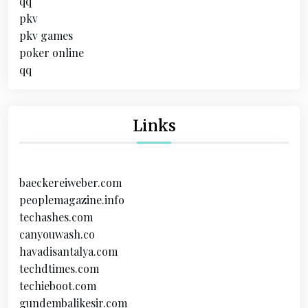
qq
pkv
pkv games
poker online
qq
Links
baeckereiweber.com
peoplemagazine.info
techashes.com
canyouwash.co
havadisantalya.com
techdtimes.com
techieboot.com
gundembalikesir.com