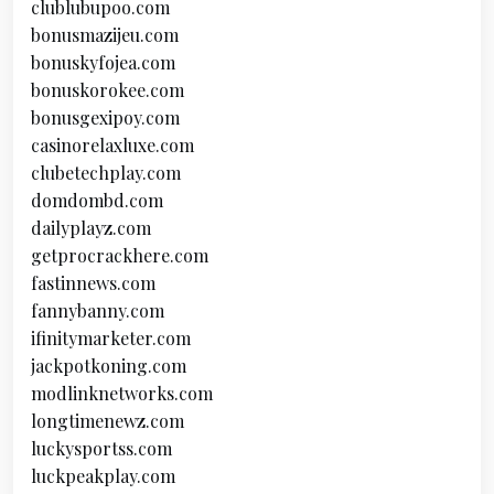
clublubupoo.com
bonusmazijeu.com
bonuskyfojea.com
bonuskorokee.com
bonusgexipoy.com
casinorelaxluxe.com
clubetechplay.com
domdombd.com
dailyplayz.com
getprocrackhere.com
fastinnews.com
fannybanny.com
ifinitymarketer.com
jackpotkoning.com
modlinknetworks.com
longtimenewz.com
luckysportss.com
luckpeakplay.com