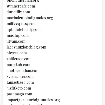
phenqdietplan.org
sumnercafe.com
dunetflix.com
movimientoindignados.org
milfxxxpussy.com
uptodatefamily.com
musitop.com
utyam.com
lacostituzioneblog.com
ohyeea.com
zhitiemoe.com
nungkub.com
anotherindian.com
xylemcider.com
taniaetiago.com
juzfitketo.com
pasomaga.com
impactgardencbdgummies.org