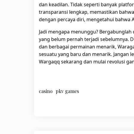
dan keadilan. Tidak seperti banyak plat
transparansi lengkap, memastikan bahwa 
dengan percaya diri, mengetahui bahwa 
Jadi mengapa menunggu? Bergabunglah de
yang belum pernah terjadi sebelumnya. De
dan berbagai permainan menarik, Warag
sesuatu yang baru dan menarik. Jangan 
Wargaqq sekarang dan mulai revolusi ga
casino
pkv games