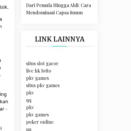
Dari Pemula Hingga Ahli: Cara
sik.
Mendominasi Capsa Susun
a
n
LINK LAINNYA
n
situs slot gacor
n
live hk lotto
h
pkv games
situs pkv games
pkv
ing
qq
mkan
pkv
r -
pkv games
poker online
i
qq