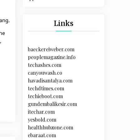
ang.
Links
ne
,
baeckereiweber.com
peoplemagazine.info
techashes.com
canyouwash.co
havadisantalya.com
techdtimes.com
techieboot.com
gundembalikesir.com
itechar.com
yesbold.com
healthhubzone.com
ebaraat.com