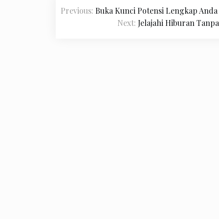
Post
Previous:
Buka Kunci Potensi Lengkap Anda
navigation
Next:
Jelajahi Hiburan Tan