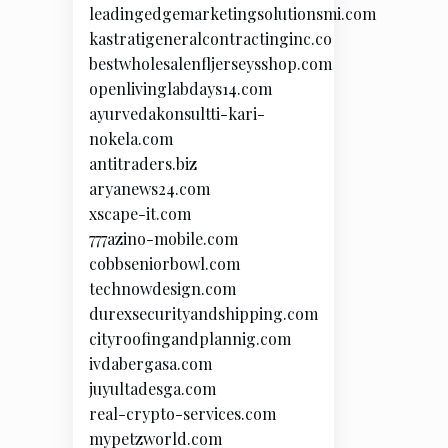
leadingedgemarketingsolutionsmi.com
kastratigeneralcontractinginc.co
bestwholesalenfljerseysshop.com
openlivinglabdays14.com
ayurvedakonsultti-kari-
nokela.com
antitraders.biz
aryanews24.com
xscape-it.com
777azino-mobile.com
cobbseniorbowl.com
technowdesign.com
durexsecurityandshipping.com
cityroofingandplannig.com
ivdabergasa.com
juyultadesga.com
real-crypto-services.com
mypetzworld.com