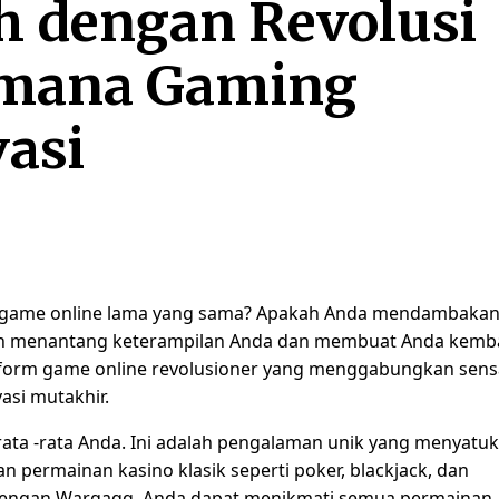
h dengan Revolusi
 mana Gaming
asi
game online lama yang sama? Apakah Anda mendambaka
an menantang keterampilan Anda dan membuat Anda kemba
platform game online revolusioner yang menggabungkan sens
asi mutakhir.
ta -rata Anda. Ini adalah pengalaman unik yang menyatu
n permainan kasino klasik seperti poker, blackjack, dan
. Dengan Wargaqq, Anda dapat menikmati semua permainan