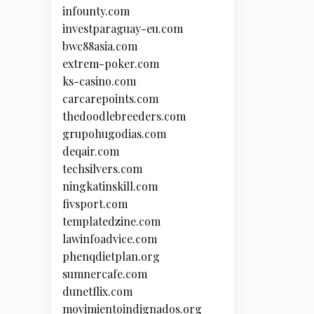
infounty.com
investparaguay-eu.com
bwc88asia.com
extrem-poker.com
ks-casino.com
carcarepoints.com
thedoodlebreeders.com
grupohugodias.com
deqair.com
techsilvers.com
ningkatinskill.com
fivsport.com
templatedzine.com
lawinfoadvice.com
phenqdietplan.org
sumnercafe.com
dunetflix.com
movimientoindignados.org