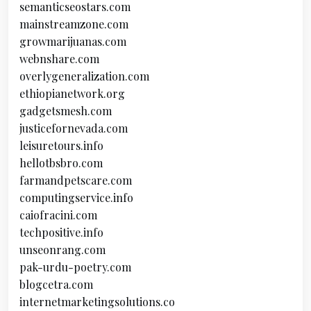
semanticseostars.com
mainstreamzone.com
growmarijuanas.com
webnshare.com
overlygeneralization.com
ethiopianetwork.org
gadgetsmesh.com
justicefornevada.com
leisuretours.info
hellotbsbro.com
farmandpetscare.com
computingservice.info
caiofracini.com
techpositive.info
unseonrang.com
pak-urdu-poetry.com
blogcetra.com
internetmarketingsolutions.co