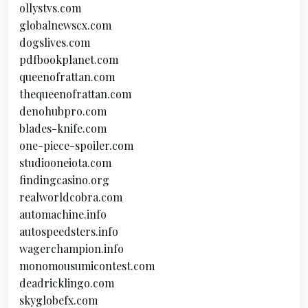
ollystvs.com
globalnewscx.com
dogslives.com
pdfbookplanet.com
queenofrattan.com
thequeenofrattan.com
denohubpro.com
blades-knife.com
one-piece-spoiler.com
studiooneiota.com
findingcasino.org
realworldcobra.com
automachine.info
autospeedsters.info
wagerchampion.info
monomousumicontest.com
deadricklingo.com
skyglobefx.com