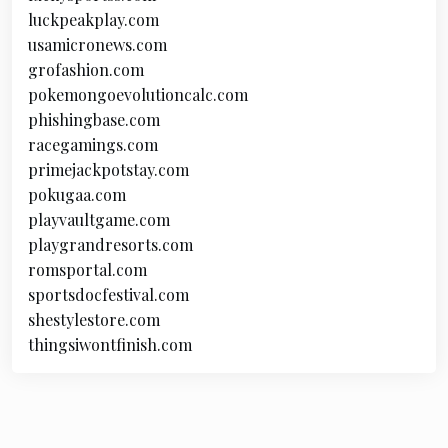
luckpeakplay.com
usamicronews.com
grofashion.com
pokemongoevolutioncalc.com
phishingbase.com
racegamings.com
primejackpotstay.com
pokugaa.com
playvaultgame.com
playgrandresorts.com
romsportal.com
sportsdocfestival.com
shestylestore.com
thingsiwontfinish.com