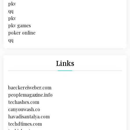
pkv
qq
pkv
pkv games
poker online
qq
Links
baeckereiweber.com
peoplemagazine.info
techashes.com
canyouwash.co
havadisantalya.com
techdtimes.com