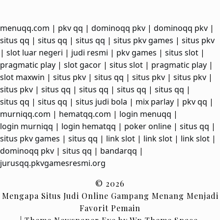
menuqq.com
|
pkv qq
|
dominoqq pkv
|
dominoqq pkv
|
situs qq
|
situs qq
|
situs qq
|
situs pkv games
|
situs pkv
|
slot luar negeri
|
judi resmi
|
pkv games
|
situs slot
|
pragmatic play
|
slot gacor
|
situs slot
|
pragmatic play
|
slot maxwin
|
situs pkv
|
situs qq
|
situs pkv
|
situs pkv
|
situs pkv
|
situs qq
|
situs qq
|
situs qq
|
situs qq
|
situs qq
|
situs qq
|
situs judi bola
|
mix parlay
|
pkv qq
|
murniqq.com
|
hematqq.com
|
login menuqq
|
login murniqq
|
login hematqq
|
poker online
|
situs qq
|
situs pkv games
|
situs qq
|
link slot
|
link slot
|
link slot
|
dominoqq pkv
|
situs qq
|
bandarqq
|
jurusqq.pkvgamesresmi.org
© 2026
Mengapa Situs Judi Online Gampang Menang Menjadi
Favorit Pemain