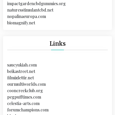
impactgardencbdgummies.org
naturesstimulantcbd.net
nopalinaeuropa.com
biomagnify.net
Links
saucyukiah.com
beikastreet.net
filmizlettir.net
ourmultiworlds.com
cooncreekclub.org
pegpufftimes.com
celestia-arts.com
forumchampions.com