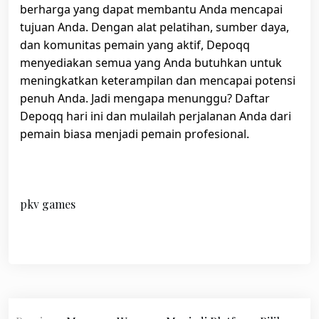
berharga yang dapat membantu Anda mencapai
tujuan Anda. Dengan alat pelatihan, sumber daya,
dan komunitas pemain yang aktif, Depoqq
menyediakan semua yang Anda butuhkan untuk
meningkatkan keterampilan dan mencapai potensi
penuh Anda. Jadi mengapa menunggu? Daftar
Depoqq hari ini dan mulailah perjalanan Anda dari
pemain biasa menjadi pemain profesional.
pkv games
Post