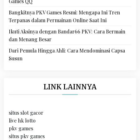
Games QQ
Bangkitnya PKV Games Resmi: Mengapa Ini Tren
Terpanas dalam Permainan Online Saat Ini
Ikuti Aksinya dengan Bandar66 PKV: Cara Bermain
dan Menang Besar
Dari Pemula Hingga Ahli: Cara Mendominasi Capsa
Susun
LINK LAINNYA
situs slot gacor
live hk lotto
pkv games
situs pkv games