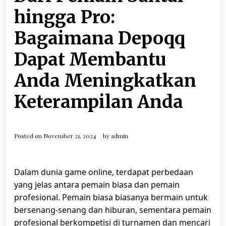
hingga Pro:
Bagaimana Depoqq
Dapat Membantu
Anda Meningkatkan
Keterampilan Anda
Posted on
November 21, 2024
by
admin
Dalam dunia game online, terdapat perbedaan
yang jelas antara pemain biasa dan pemain
profesional. Pemain biasa biasanya bermain untuk
bersenang-senang dan hiburan, sementara pemain
profesional berkompetisi di turnamen dan mencari