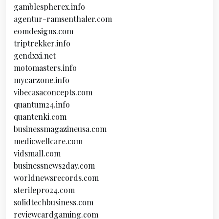
gamblespherex.info
agentur-ramsenthaler.com
eomdesigns.com
triptrekker.info
gendxxi.net
motomasters.info
mycarzone.info
vibecasaconcepts.com
quantum24.info
quantenki.com
businessmagazineusa.com
medicwellcare.com
vidsmall.com
businessnews2day.com
worldnewsrecords.com
sterilepro24.com
solidtechbusiness.com
reviewcardgaming.com