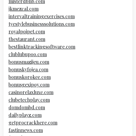
misterdbnb.com
jkmezcal.com
intervaltrainingexercises.com
tyestylebusinesssolutions.com
royalpoipet.com
thestaurant.com
bestlinktrackingsoftware.com
clublubupoo.com
bonusmazijeu.com
bonuskyfojea.com
bonuskorokee.com
bonusgexipoy.com
casinorelaxluxe.com
clubetechplay.com
domdombd.com
dailyplayz.com
getprocrackhere.com
fastinnews.com