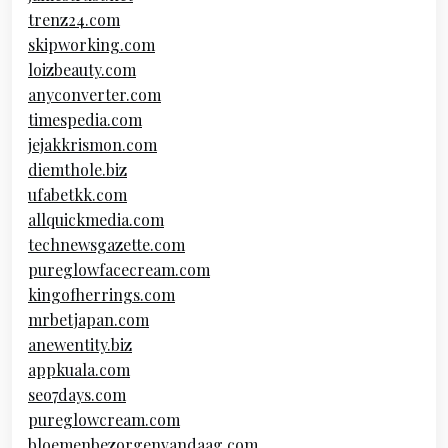
trenz24.com
skipworking.com
loizbeauty.com
anyconverter.com
timespedia.com
jejakkrismon.com
diemthole.biz
ufabetkk.com
allquickmedia.com
technewsgazette.com
pureglowfacecream.com
kingofherrings.com
mrbetjapan.com
anewentity.biz
appkuala.com
seo7days.com
pureglowcream.com
bloemenbezorgenvandaag.com