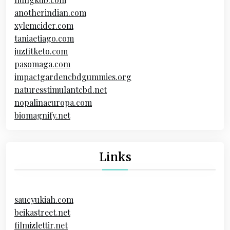
anotherindian.com
xylemcider.com
taniaetiago.com
juzfitketo.com
pasomaga.com
impactgardencbdgummies.org
naturesstimulantcbd.net
nopalinaeuropa.com
biomagnify.net
Links
saucyukiah.com
beikastreet.net
filmizlettir.net