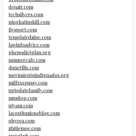
deqair.com
techsilvers.com
ningkatinskill.com
fivsport.com
templatedzine.com
lawinfoadvice.com
phenqdietplan.org
sumnercafe.com
dunetflix.com
movimientoindignados.org
milfxxxpussy.com
uptodatefamily.com
musitop.com
utyam.com
lacostituzioneblog.com
ohyeea.com
zhitiemoe.com
nungkub.com