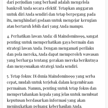
dari perjudian yang berhasil adalah mengelola
bankroll Anda secara efektif. Tetapkan anggaran
untuk diri Anda sendiri dan tetap berpegang pada
itu, menghindari godaan untuk mengejar kerugian
atau bertaruh lebih dari yang Anda mampu.
4. Perhatikan lawan Anda: di Maindomino99, sangat
penting untuk memperhatikan gaya bermain dan
strategi lawan Anda. Dengan mengamati perilaku
dan pola mereka, Anda dapat memperoleh wawasan
yang berharga tentang gerakan mereka berikutnya
dan menyesuaikan strategi Anda sendiri.
5. Tetap fokus: Di dunia Maindomino99 yang serba
cepat, mudah untuk terjebak dalam kegembiraan
permainan. Namun, penting untuk tetap fokus dan
mempertahankan kepala yang jelas untuk membuat
keputusan berdasarkan informasi yang akan
meningkatkan peluang keberhasilan Anda.