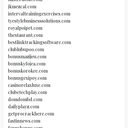
jkmezcal.com
intervaltrainingexercises.com
tyestylebusinesssolutions.com
royalpoipet.com
thestaurant.com
bestlinktrackingsoftware.com
clublubupoo.com
bonusmazijeu.com
bonuskyfojea.com
bonuskorokee.com
bonusgexipoy.com
casinorelaxluxe.com
clubetechplay.com
domdombd.com
dailyplayz.com
getprocrackhere.com
fastinnews.com
fannybanny.com