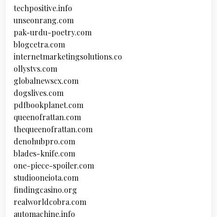
techpositive.info
unseonrang.com
pak-urdu-poetry.com
blogcetra.com
internetmarketingsolutions.co
ollystvs.com
globalnewscx.com
dogslives.com
pdfbookplanet.com
queenofrattan.com
thequeenofrattan.com
denohubpro.com
blades-knife.com
one-piece-spoiler.com
studiooneiota.com
findingcasino.org
realworldcobra.com
automachine.info