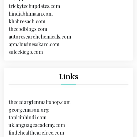
trickytechupdates.com
hindiabhimaan.com
khabresach.com
thecbdblogs.com
autoresearchchemicals.com
apnabusinesskaro.com
suleckiego.com
Links
thecedarglenmaltshop.com
georgemason.org
topicinhindi.com
uklanguageacademy.com
lindehealthcarefree.com