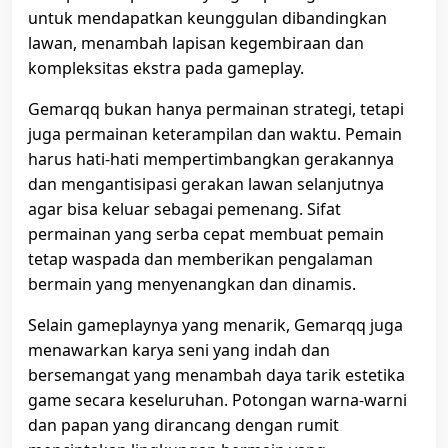
untuk mendapatkan keunggulan dibandingkan
lawan, menambah lapisan kegembiraan dan
kompleksitas ekstra pada gameplay.
Gemarqq bukan hanya permainan strategi, tetapi
juga permainan keterampilan dan waktu. Pemain
harus hati-hati mempertimbangkan gerakannya
dan mengantisipasi gerakan lawan selanjutnya
agar bisa keluar sebagai pemenang. Sifat
permainan yang serba cepat membuat pemain
tetap waspada dan memberikan pengalaman
bermain yang menyenangkan dan dinamis.
Selain gameplaynya yang menarik, Gemarqq juga
menawarkan karya seni yang indah dan
bersemangat yang menambah daya tarik estetika
game secara keseluruhan. Potongan warna-warni
dan papan yang dirancang dengan rumit