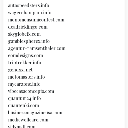
autospeedsters.info
wagerchampion.info
monomousumicontest.com
deadricklingo.com
skyglobefx.com
gamblespherex.info
agentur-ramsenthaler.com
eomdesigns.com
triptrekker.info
gendxxi.net
motomasters.info
mycarzone.info
vibecasaconcepts.com
quantum24.info
quantenki.com
businessmagazineusa.com
medicwellcare.com
vidsmall.com