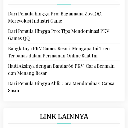
Dari Pemula hingga Pro: Bagaimana ZoyaQQ
Merevolusi Industri Game
Dari Pemula Hingga Pro: Tips Mendominasi PKV
Games QQ
Bangkitnya PKV Games Resmi: Mengapa Ini Tren
Terpanas dalam Permainan Online Saat Ini
Ikuti Aksinya dengan Bandar66 PKV: Cara Bermain
dan Menang Besar
Dari Pemula Hingga Ahli: Cara Mendominasi Capsa
Susun
LINK LAINNYA