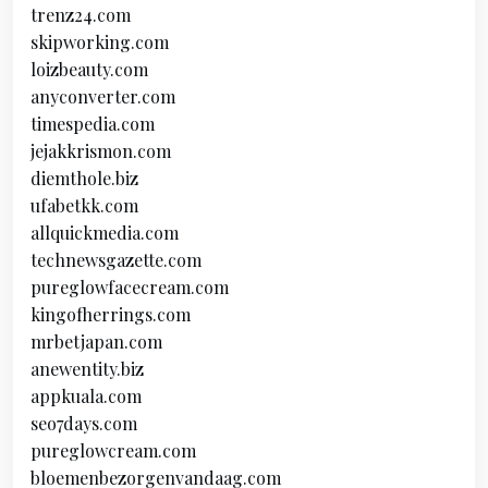
trenz24.com
skipworking.com
loizbeauty.com
anyconverter.com
timespedia.com
jejakkrismon.com
diemthole.biz
ufabetkk.com
allquickmedia.com
technewsgazette.com
pureglowfacecream.com
kingofherrings.com
mrbetjapan.com
anewentity.biz
appkuala.com
seo7days.com
pureglowcream.com
bloemenbezorgenvandaag.com