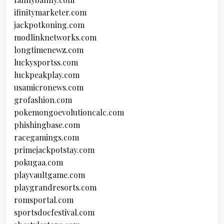
ifinitymarketer.com
jackpotkoning.com
modlinknetworks.com
longtimenewz.com
luckysportss.com
luckpeakplay.com
usamicronews.com
grofashion.com
pokemongoevolutioncalc.com
phishingbase.com
racegamings.com
primejackpotstay.com
pokugaa.com
playvaultgame.com
playgrandresorts.com
romsportal.com
sportsdocfestival.com