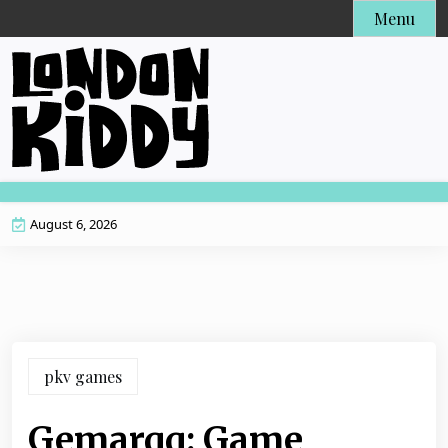
Skip
Menu
to
content
August 6, 2026
pkv games
Gemarqq: Game