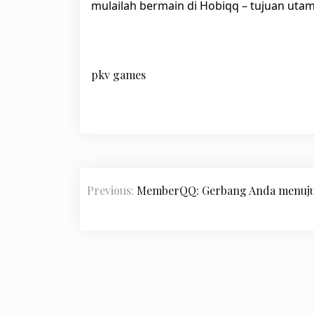
mulailah bermain di Hobiqq – tujuan uta
pkv games
Post
Previous:
MemberQQ: Gerbang Anda menuju 
navigation