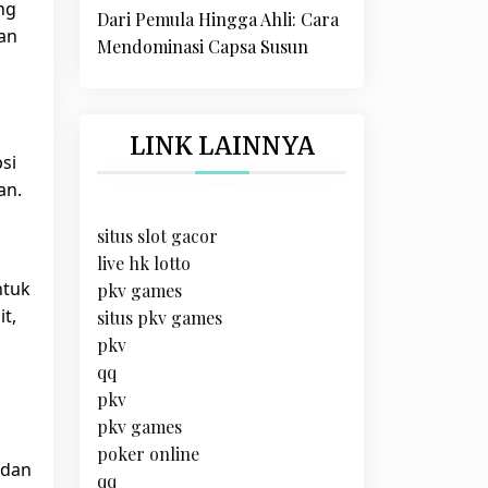
ng
Dari Pemula Hingga Ahli: Cara
an
Mendominasi Capsa Susun
LINK LAINNYA
si
an.
situs slot gacor
live hk lotto
ntuk
pkv games
t,
situs pkv games
pkv
qq
pkv
pkv games
poker online
 dan
qq