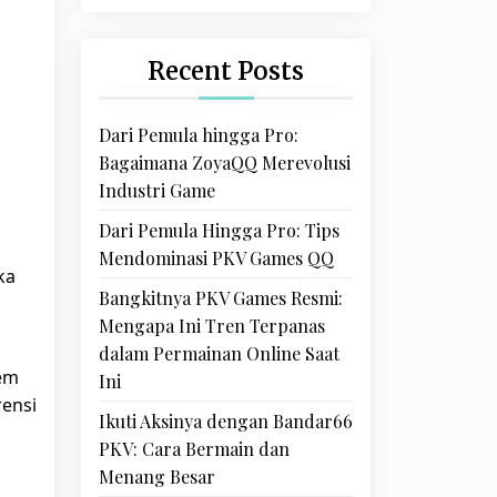
Recent Posts
Dari Pemula hingga Pro:
Bagaimana ZoyaQQ Merevolusi
Industri Game
Dari Pemula Hingga Pro: Tips
Mendominasi PKV Games QQ
ka
Bangkitnya PKV Games Resmi:
Mengapa Ini Tren Terpanas
dalam Permainan Online Saat
’em
Ini
rensi
Ikuti Aksinya dengan Bandar66
PKV: Cara Bermain dan
Menang Besar