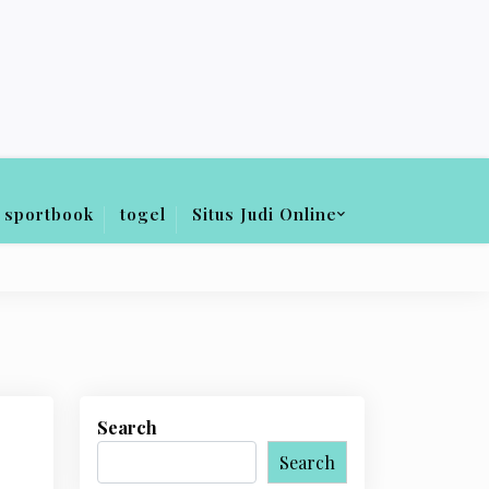
sportbook
togel
Situs Judi Online
Search
Search