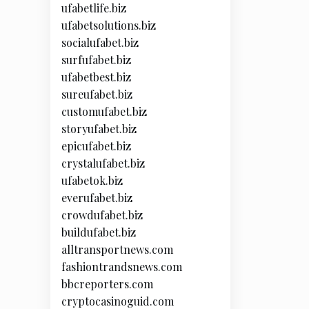
ufabetlife.biz
ufabetsolutions.biz
socialufabet.biz
surfufabet.biz
ufabetbest.biz
sureufabet.biz
customufabet.biz
storyufabet.biz
epicufabet.biz
crystalufabet.biz
ufabetok.biz
everufabet.biz
crowdufabet.biz
buildufabet.biz
alltransportnews.com
fashiontrandsnews.com
bbcreporters.com
cryptocasinoguid.com