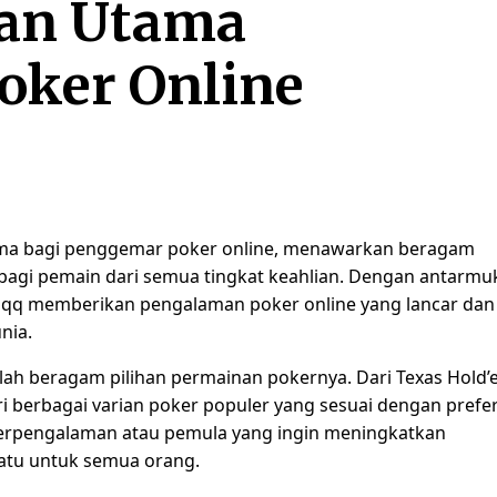
uan Utama
oker Online
ama bagi penggemar poker online, menawarkan beragam
bagi pemain dari semua tingkat keahlian. Dengan antarmu
qq memberikan pengalaman poker online yang lancar dan
nia.
alah beragam pilihan permainan pokernya. Dari Texas Hold
 berbagai varian poker populer yang sesuai dengan prefe
berpengalaman atau pemula yang ingin meningkatkan
uatu untuk semua orang.