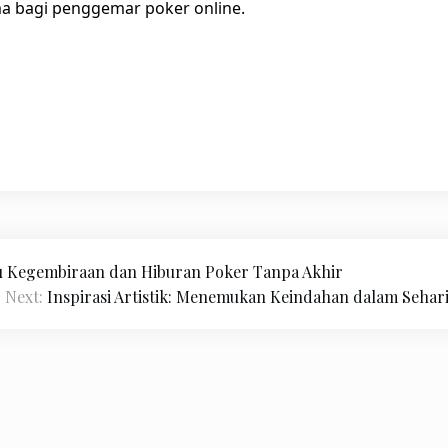
ma bagi penggemar poker online.
Kegembiraan dan Hiburan Poker Tanpa Akhir
Next:
Inspirasi Artistik: Menemukan Keindahan dalam Sehar