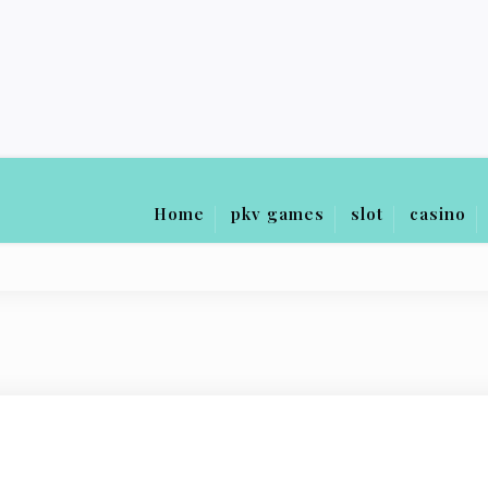
Home
pkv games
slot
casino