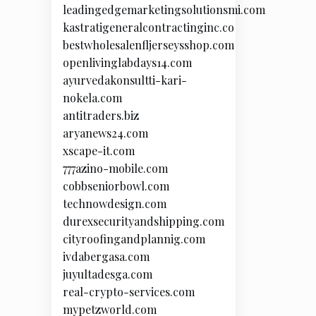
leadingedgemarketingsolutionsmi.com
kastratigeneralcontractinginc.co
bestwholesalenfljerseysshop.com
openlivinglabdays14.com
ayurvedakonsultti-kari-
nokela.com
antitraders.biz
aryanews24.com
xscape-it.com
777azino-mobile.com
cobbseniorbowl.com
technowdesign.com
durexsecurityandshipping.com
cityroofingandplannig.com
ivdabergasa.com
juyultadesga.com
real-crypto-services.com
mypetzworld.com