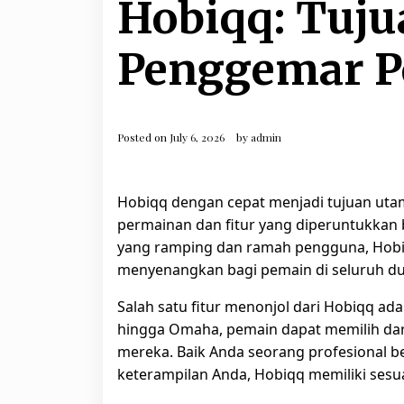
Hobiqq: Tuj
Penggemar P
Posted on
July 6, 2026
by
admin
Hobiqq dengan cepat menjadi tujuan ut
permainan dan fitur yang diperuntukkan 
yang ramping dan ramah pengguna, Hobi
menyenangkan bagi pemain di seluruh du
Salah satu fitur menonjol dari Hobiqq ad
hingga Omaha, pemain dapat memilih dari
mereka. Baik Anda seorang profesional 
keterampilan Anda, Hobiqq memiliki ses