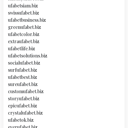
ufabetsiam.biz
swissufabet.biz
ufabetbusiness.biz
greenufabet.biz
ufabetcolor.biz
extraufabet.biz
ufabetlife.biz
ufabetsolutions.biz
socialufabet.biz
surfufabet.biz
ufabetbest.biz
sureufabet.biz
customufabet.biz
storyufabet.biz
epicufabet.biz
crystalufabet.biz
ufabetok.biz
everufabet.biz