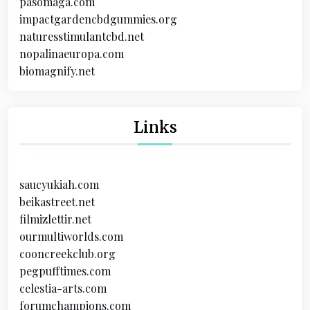
pasomaga.com
impactgardencbdgummies.org
naturesstimulantcbd.net
nopalinaeuropa.com
biomagnify.net
Links
saucyukiah.com
beikastreet.net
filmizlettir.net
ourmultiworlds.com
cooncreekclub.org
pegpufftimes.com
celestia-arts.com
forumchampions.com