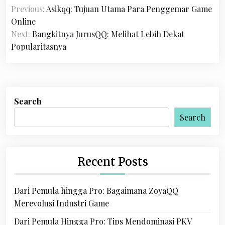
Post
Previous:
Asikqq: Tujuan Utama Para Penggemar Game
navigation
Online
Next:
Bangkitnya JurusQQ: Melihat Lebih Dekat
Popularitasnya
Search
Search
Recent Posts
Dari Pemula hingga Pro: Bagaimana ZoyaQQ
Merevolusi Industri Game
Dari Pemula Hingga Pro: Tips Mendominasi PKV