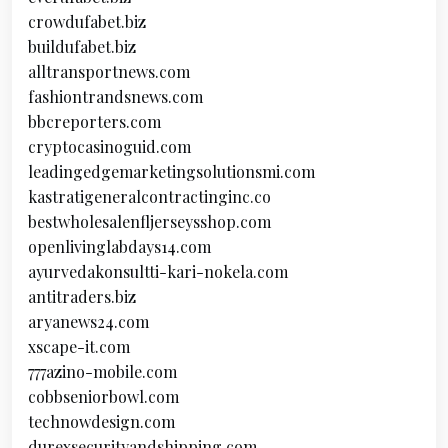
crowdufabet.biz
buildufabet.biz
alltransportnews.com
fashiontrandsnews.com
bbcreporters.com
cryptocasinoguid.com
leadingedgemarketingsolutionsmi.com
kastratigeneralcontractinginc.co
bestwholesalenfljerseysshop.com
openlivinglabdays14.com
ayurvedakonsultti-kari-nokela.com
antitraders.biz
aryanews24.com
xscape-it.com
777azino-mobile.com
cobbseniorbowl.com
technowdesign.com
durexsecurityandshipping.com