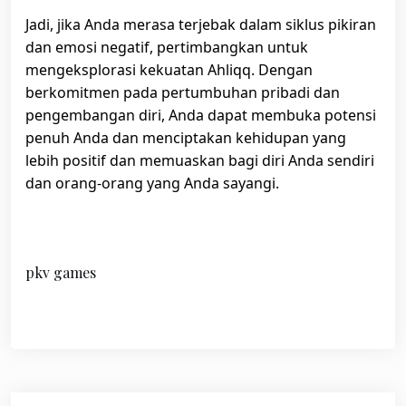
Jadi, jika Anda merasa terjebak dalam siklus pikiran
dan emosi negatif, pertimbangkan untuk
mengeksplorasi kekuatan Ahliqq. Dengan
berkomitmen pada pertumbuhan pribadi dan
pengembangan diri, Anda dapat membuka potensi
penuh Anda dan menciptakan kehidupan yang
lebih positif dan memuaskan bagi diri Anda sendiri
dan orang-orang yang Anda sayangi.
pkv games