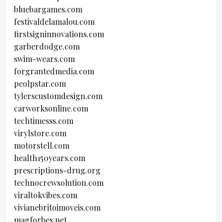
bluebargames.com
festivaldelamalou.com
firstsigninnovations.com
garberdodge.com
swim-wears.com
forgrantedmedia.com
peolpstar.com
tylerscustomdesign.com
carworksonline.com
techtimesss.com
virylstore.com
motorstell.com
health150years.com
prescriptions-drug.org
technocrewsolution.com
viraltokvibes.com
vivianebritoimoveis.com
magforbes.net