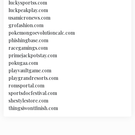
luckysportss.com
luckpeakplay.com
usamicronews.com
grofashion.com
pokemongoevolutioncalc.com
phishingbase.com
racegamings.com
primejackpotstay.com
pokugaa.com
playvaultgame.com
playgrandresorts.com
romsportal.com
sportsdocfestival.com
shestylestore.com
thingsiwontfinish.com