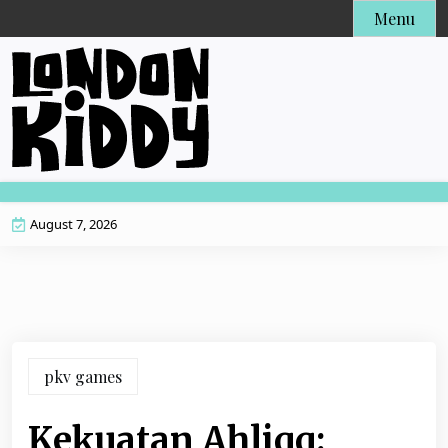
Skip
Menu
to
content
August 7, 2026
pkv games
Kekuatan Ahliqq: