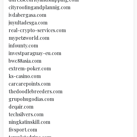
cityroofingandplannig.com
ivdabergasa.com
juyultadesga.com
real-crypto-services.com
mypetzworld.com
infounty.com
investparaguay-eu.com
bwc88asia.com
extrem-poker.com
ks-casino.com
carcarepoints.com
thedoodlebreeders.com
grupohugodias.com
deqair.com
techsilvers.com
ningkatinskill.com
fivsport.com