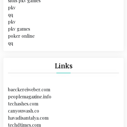
situs pkv games
pkv
qq
pkv
pkv games
poker online
qq
Links
baeckereiweber.com
peoplemagazine.info
techashes.com
canyouwash.co
havadisantalya.com
techdtimes.com