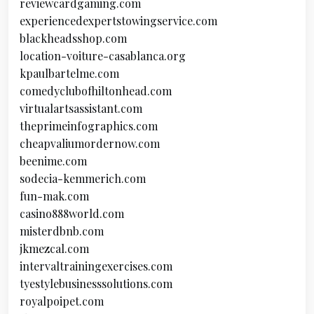
reviewcardgaming.com
experiencedexpertstowingservice.com
blackheadsshop.com
location-voiture-casablanca.org
kpaulbartelme.com
comedyclubofhiltonhead.com
virtualartsassistant.com
theprimeinfographics.com
cheapvaliumordernow.com
beenime.com
sodecia-kemmerich.com
fun-mak.com
casino888world.com
misterdbnb.com
jkmezcal.com
intervaltrainingexercises.com
tyestylebusinesssolutions.com
royalpoipet.com