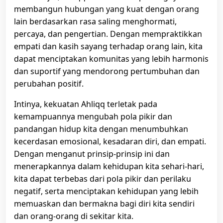
membangun hubungan yang kuat dengan orang
lain berdasarkan rasa saling menghormati,
percaya, dan pengertian. Dengan mempraktikkan
empati dan kasih sayang terhadap orang lain, kita
dapat menciptakan komunitas yang lebih harmonis
dan suportif yang mendorong pertumbuhan dan
perubahan positif.
Intinya, kekuatan Ahliqq terletak pada
kemampuannya mengubah pola pikir dan
pandangan hidup kita dengan menumbuhkan
kecerdasan emosional, kesadaran diri, dan empati.
Dengan menganut prinsip-prinsip ini dan
menerapkannya dalam kehidupan kita sehari-hari,
kita dapat terbebas dari pola pikir dan perilaku
negatif, serta menciptakan kehidupan yang lebih
memuaskan dan bermakna bagi diri kita sendiri
dan orang-orang di sekitar kita.