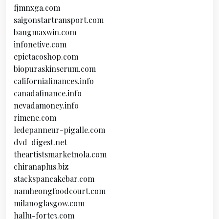
fjmnxga.com
saigonstartransport.com
bangmaxwin.com
infonetive.com
epictacoshop.com
biopuraskinserum.com
californiafinances.info
canadafinance.info
nevadamoney.info
rimene.com
ledepanneur-pigalle.com
dvd-digest.net
theartistsmarketnola.com
chiranaplus.biz
stackspancakebar.com
namheongfoodcourt.com
milanoglasgow.com
hallu-forte3.com