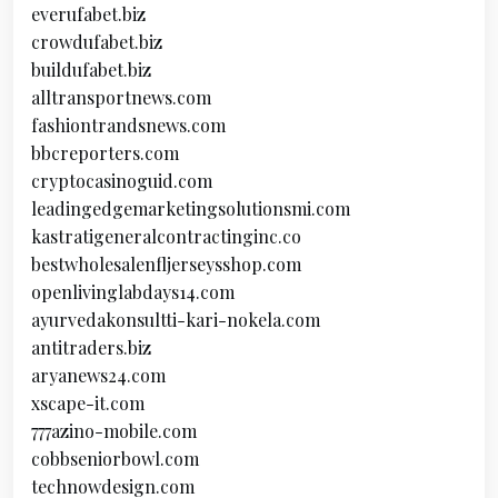
everufabet.biz
crowdufabet.biz
buildufabet.biz
alltransportnews.com
fashiontrandsnews.com
bbcreporters.com
cryptocasinoguid.com
leadingedgemarketingsolutionsmi.com
kastratigeneralcontractinginc.co
bestwholesalenfljerseysshop.com
openlivinglabdays14.com
ayurvedakonsultti-kari-nokela.com
antitraders.biz
aryanews24.com
xscape-it.com
777azino-mobile.com
cobbseniorbowl.com
technowdesign.com