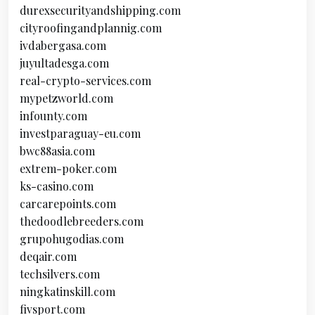
durexsecurityandshipping.com
cityroofingandplannig.com
ivdabergasa.com
juyultadesga.com
real-crypto-services.com
mypetzworld.com
infounty.com
investparaguay-eu.com
bwc88asia.com
extrem-poker.com
ks-casino.com
carcarepoints.com
thedoodlebreeders.com
grupohugodias.com
deqair.com
techsilvers.com
ningkatinskill.com
fivsport.com