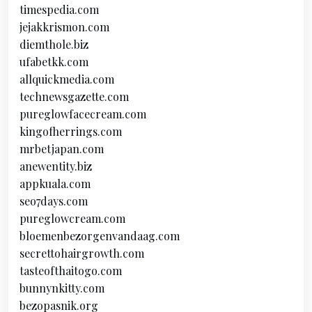
timespedia.com
jejakkrismon.com
diemthole.biz
ufabetkk.com
allquickmedia.com
technewsgazette.com
pureglowfacecream.com
kingofherrings.com
mrbetjapan.com
anewentity.biz
appkuala.com
seo7days.com
pureglowcream.com
bloemenbezorgenvandaag.com
secrettohairgrowth.com
tasteofthaitogo.com
bunnynkitty.com
bezopasnik.org