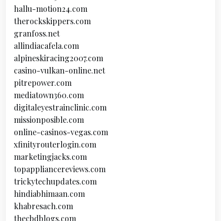
hallu-motion24.com
therockskippers.com
granfoss.net
allindiacafela.com
alpineskiracing2007.com
casino-vulkan-online.net
pitrepower.com
mediatown360.com
digitaleyestrainclinic.com
missionposible.com
online-casinos-vegas.com
xfinityrouterlogin.com
marketingjacks.com
topappliancereviews.com
trickytechupdates.com
hindiabhimaan.com
khabresach.com
thecbdblogs.com