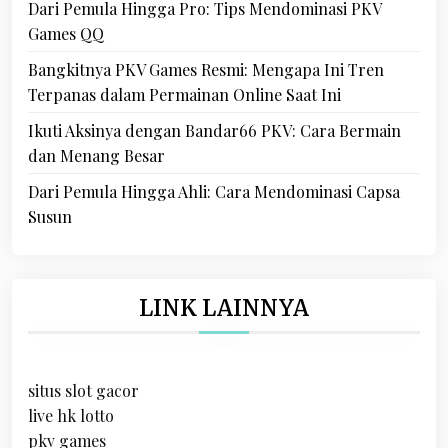
Dari Pemula Hingga Pro: Tips Mendominasi PKV
Games QQ
Bangkitnya PKV Games Resmi: Mengapa Ini Tren
Terpanas dalam Permainan Online Saat Ini
Ikuti Aksinya dengan Bandar66 PKV: Cara Bermain
dan Menang Besar
Dari Pemula Hingga Ahli: Cara Mendominasi Capsa
Susun
LINK LAINNYA
situs slot gacor
live hk lotto
pkv games