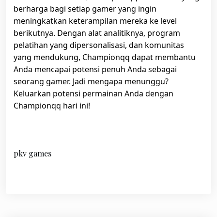
berharga bagi setiap gamer yang ingin
meningkatkan keterampilan mereka ke level
berikutnya. Dengan alat analitiknya, program
pelatihan yang dipersonalisasi, dan komunitas
yang mendukung, Championqq ​​dapat membantu
Anda mencapai potensi penuh Anda sebagai
seorang gamer. Jadi mengapa menunggu?
Keluarkan potensi permainan Anda dengan
Championqq ​​hari ini!
pkv games