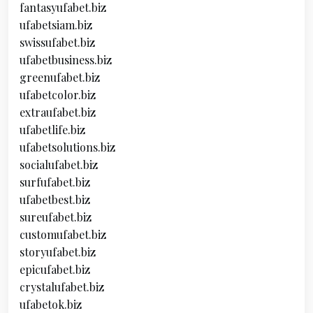
fantasyufabet.biz
ufabetsiam.biz
swissufabet.biz
ufabetbusiness.biz
greenufabet.biz
ufabetcolor.biz
extraufabet.biz
ufabetlife.biz
ufabetsolutions.biz
socialufabet.biz
surfufabet.biz
ufabetbest.biz
sureufabet.biz
customufabet.biz
storyufabet.biz
epicufabet.biz
crystalufabet.biz
ufabetok.biz