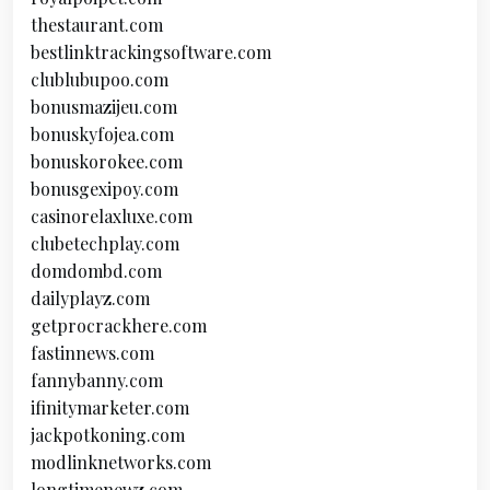
thestaurant.com
bestlinktrackingsoftware.com
clublubupoo.com
bonusmazijeu.com
bonuskyfojea.com
bonuskorokee.com
bonusgexipoy.com
casinorelaxluxe.com
clubetechplay.com
domdombd.com
dailyplayz.com
getprocrackhere.com
fastinnews.com
fannybanny.com
ifinitymarketer.com
jackpotkoning.com
modlinknetworks.com
longtimenewz.com