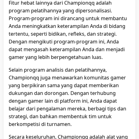
Fitur hebat lainnya dari Championqq ​​adalah
program pelatihannya yang dipersonalisasi.
Program-program ini dirancang untuk membantu
Anda meningkatkan keterampilan Anda di bidang
tertentu, seperti bidikan, refleks, dan strategi.
Dengan mengikuti program-program ini, Anda
dapat mengasah keterampilan Anda dan menjadi
gamer yang lebih berpengetahuan luas.
Selain program analisis dan pelatihannya,
Championqq ​​juga menawarkan komunitas gamer
yang berpikiran sama yang dapat memberikan
dukungan dan dorongan. Dengan terhubung
dengan gamer lain di platform ini, Anda dapat
belajar dari pengalaman mereka, berbagi tips dan
strategi, dan bahkan membentuk tim untuk
berkompetisi di turnamen.
Secara keseluruhan, Championqq ​​adalah alat yang