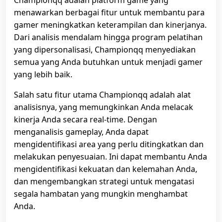
Championqq ​​adalah platform game yang
menawarkan berbagai fitur untuk membantu para
gamer meningkatkan keterampilan dan kinerjanya.
Dari analisis mendalam hingga program pelatihan
yang dipersonalisasi, Championqq ​​menyediakan
semua yang Anda butuhkan untuk menjadi gamer
yang lebih baik.
Salah satu fitur utama Championqq ​​adalah alat
analisisnya, yang memungkinkan Anda melacak
kinerja Anda secara real-time. Dengan
menganalisis gameplay, Anda dapat
mengidentifikasi area yang perlu ditingkatkan dan
melakukan penyesuaian. Ini dapat membantu Anda
mengidentifikasi kekuatan dan kelemahan Anda,
dan mengembangkan strategi untuk mengatasi
segala hambatan yang mungkin menghambat
Anda.