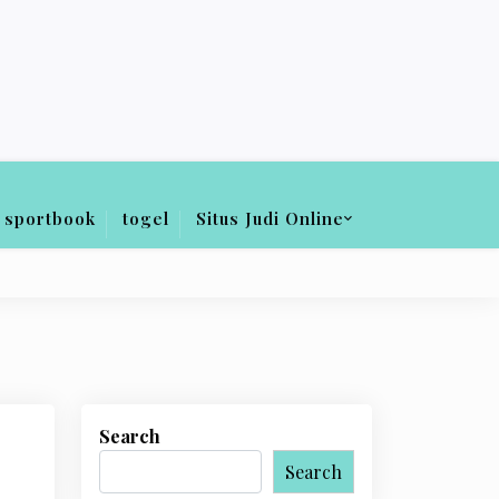
sportbook
togel
Situs Judi Online
Search
Search