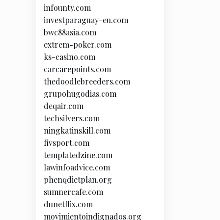
infounty.com
investparaguay-eu.com
bwc88asia.com
extrem-poker.com
ks-casino.com
carcarepoints.com
thedoodlebreeders.com
grupohugodias.com
deqair.com
techsilvers.com
ningkatinskill.com
fivsport.com
templatedzine.com
lawinfoadvice.com
phenqdietplan.org
sumnercafe.com
dunetflix.com
movimientoindignados.org