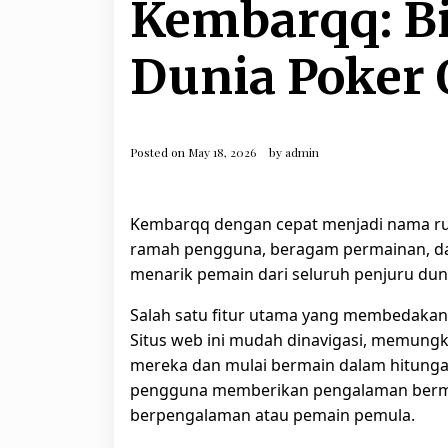
Kembarqq: Bi
Dunia Poker 
Posted on
May 18, 2026
by
admin
Kembarqq dengan cepat menjadi nama ru
ramah pengguna, beragam permainan, dan
menarik pemain dari seluruh penjuru dun
Salah satu fitur utama yang membedakan 
Situs web ini mudah dinavigasi, memun
mereka dan mulai bermain dalam hitung
pengguna memberikan pengalaman bermai
berpengalaman atau pemain pemula.