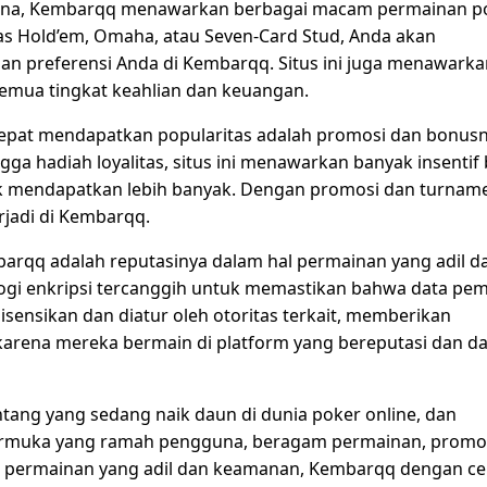
una, Kembarqq menawarkan berbagai macam permainan p
xas Hold’em, Omaha, atau Seven-Card Stud, Anda akan
 preferensi Anda di Kembarqq. Situs ini juga menawarka
semua tingkat keahlian dan keuangan.
epat mendapatkan popularitas adalah promosi dan bonus
a hadiah loyalitas, situs ini menawarkan banyak insentif 
uk mendapatkan lebih banyak. Dengan promosi dan turnam
erjadi di Kembarqq.
arqq adalah reputasinya dalam hal permainan yang adil d
ogi enkripsi tercanggih untuk memastikan bahwa data pe
ilisensikan dan diatur oleh otoritas terkait, memberikan
karena mereka bermain di platform yang bereputasi dan d
tang yang sedang naik daun di dunia poker online, dan
armuka yang ramah pengguna, beragam permainan, promo
p permainan yang adil dan keamanan, Kembarqq dengan ce