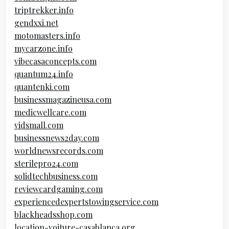
triptrekker.info
gendxxi.net
motomasters.info
mycarzone.info
vibecasaconcepts.com
quantum24.info
quantenki.com
businessmagazineusa.com
medicwellcare.com
vidsmall.com
businessnews2day.com
worldnewsrecords.com
sterilepro24.com
solidtechbusiness.com
reviewcardgaming.com
experiencedexpertstowingservice.com
blackheadsshop.com
location-voiture-casablanca.org