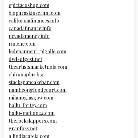
epictacoshop.com
biopuraskinserum.com
californiafinances.info
canadafinance.info
nevadamoney.info
rimene.com
ledepanneur-pigalle.com
dvd-digest.net
theartistsmarketnola.com
chiranaplus.biz
stackspancakebar.com
namheongfoodcourt.com
milanoglasgow.com
hallu-forte3.com
hallu-motion24.com
therockskippers.com
granfoss.net
allindiacafela.com