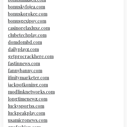
bonuskyfojea.com
bonuskorokee.com
bonusgexipoy.com
casinorelaxluxe.com
clubetechplay.com
domdombd.com
dailyplayz.com
getprocrackhere.com
fastinnews.com
fannybanny.com
ifinitymarketer.com
jackpotkoning.com
modlinknetworks.com
longtimenewz.com
luckysportss.com
luckpeakplay.com
usamicronews.com