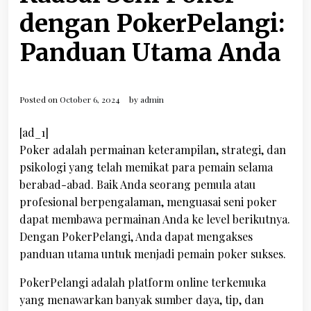
dengan PokerPelangi:
Panduan Utama Anda
Posted on
October 6, 2024
by
admin
[ad_1]
Poker adalah permainan keterampilan, strategi, dan
psikologi yang telah memikat para pemain selama
berabad-abad. Baik Anda seorang pemula atau
profesional berpengalaman, menguasai seni poker
dapat membawa permainan Anda ke level berikutnya.
Dengan PokerPelangi, Anda dapat mengakses
panduan utama untuk menjadi pemain poker sukses.
PokerPelangi adalah platform online terkemuka
yang menawarkan banyak sumber daya, tip, dan