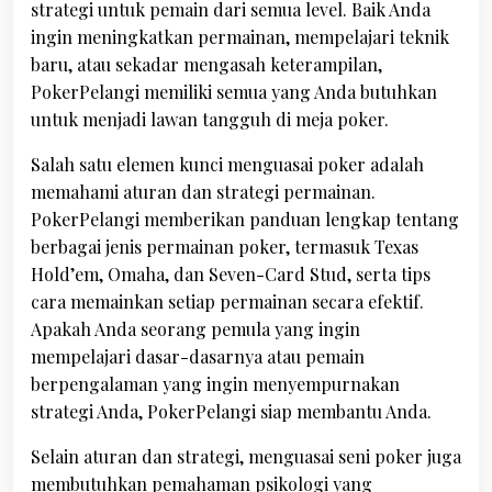
strategi untuk pemain dari semua level. Baik Anda
ingin meningkatkan permainan, mempelajari teknik
baru, atau sekadar mengasah keterampilan,
PokerPelangi memiliki semua yang Anda butuhkan
untuk menjadi lawan tangguh di meja poker.
Salah satu elemen kunci menguasai poker adalah
memahami aturan dan strategi permainan.
PokerPelangi memberikan panduan lengkap tentang
berbagai jenis permainan poker, termasuk Texas
Hold’em, Omaha, dan Seven-Card Stud, serta tips
cara memainkan setiap permainan secara efektif.
Apakah Anda seorang pemula yang ingin
mempelajari dasar-dasarnya atau pemain
berpengalaman yang ingin menyempurnakan
strategi Anda, PokerPelangi siap membantu Anda.
Selain aturan dan strategi, menguasai seni poker juga
membutuhkan pemahaman psikologi yang