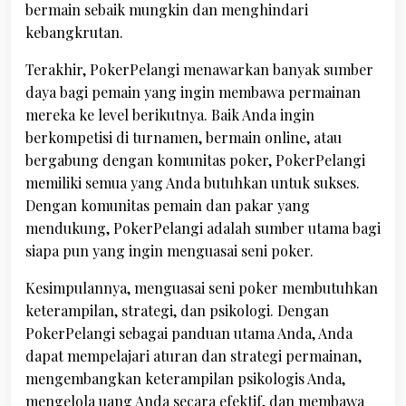
bermain sebaik mungkin dan menghindari
kebangkrutan.
Terakhir, PokerPelangi menawarkan banyak sumber
daya bagi pemain yang ingin membawa permainan
mereka ke level berikutnya. Baik Anda ingin
berkompetisi di turnamen, bermain online, atau
bergabung dengan komunitas poker, PokerPelangi
memiliki semua yang Anda butuhkan untuk sukses.
Dengan komunitas pemain dan pakar yang
mendukung, PokerPelangi adalah sumber utama bagi
siapa pun yang ingin menguasai seni poker.
Kesimpulannya, menguasai seni poker membutuhkan
keterampilan, strategi, dan psikologi. Dengan
PokerPelangi sebagai panduan utama Anda, Anda
dapat mempelajari aturan dan strategi permainan,
mengembangkan keterampilan psikologis Anda,
mengelola uang Anda secara efektif, dan membawa