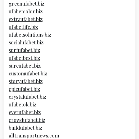
greenufabet.biz
ufabetcolor.biz
extraufabet.biz
ufabetlife.biz
ufabetsolutions.biz
socialufabet.biz
surfufabet.biz
ufabetbest.biz
sureufabet.biz
customufabet.biz
storyufabet.biz
epicufabet.biz
crystalufabet.biz
ufabetok.biz
everufabet.biz
crowdufabet.biz
buildufabet.biz
alltransportnews.com