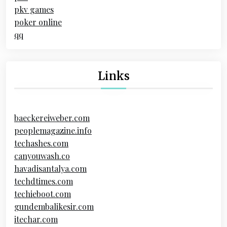
pkv games
poker online
qq
Links
baeckereiweber.com
peoplemagazine.info
techashes.com
canyouwash.co
havadisantalya.com
techdtimes.com
techieboot.com
gundembalikesir.com
itechar.com