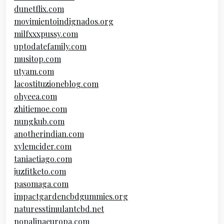
dunetflix.com
movimientoindignados.org
milfxxxpussy.com
uptodatefamily.com
musitop.com
utyam.com
lacostituzioneblog.com
ohyeea.com
zhitiemoe.com
nungkub.com
anotherindian.com
xylemcider.com
taniaetiago.com
juzfitketo.com
pasomaga.com
impactgardencbdgummies.org
naturesstimulantcbd.net
nopalinaeuropa.com