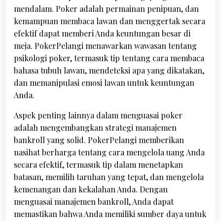
mendalam. Poker adalah permainan penipuan, dan
kemampuan membaca lawan dan menggertak secara
efektif dapat memberi Anda keuntungan besar di
meja. PokerPelangi menawarkan wawasan tentang
psikologi poker, termasuk tip tentang cara membaca
bahasa tubuh lawan, mendeteksi apa yang dikatakan,
dan memanipulasi emosi lawan untuk keuntungan
Anda.
Aspek penting lainnya dalam menguasai poker
adalah mengembangkan strategi manajemen
bankroll yang solid. PokerPelangi memberikan
nasihat berharga tentang cara mengelola uang Anda
secara efektif, termasuk tip dalam menetapkan
batasan, memilih taruhan yang tepat, dan mengelola
kemenangan dan kekalahan Anda. Dengan
menguasai manajemen bankroll, Anda dapat
memastikan bahwa Anda memiliki sumber daya untuk