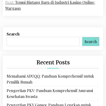
Next:
Temui Bintang Baru di Industri Kasino Online:
Wargaqq
Search
Search
Recent Posts
Memahami ADUQQ: Panduan Komprehensif untuk
Pemilik Rumah
Pengertian PKV: Panduan Komprehensif Asuransi
Kesehatan Swasta
Pengertian PKV Games: Panduan Lengkap untuk