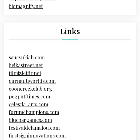
biomagnify.net
Links
saucyukiah.com
beikastreet.net
filmizlettir.net
ourmultiworlds.com
cooncreekclub.org
pegpufftimes.com
celestia-arts.com
forumchampions.com
bluebargames.com
festivaldelamalou.com
firstsigninnovations.com