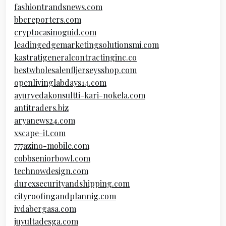
fashiontrandsnews.com
bbcreporters.com
cryptocasinoguid.com
leadingedgemarketingsolutionsmi.com
kastratigeneralcontractinginc.co
bestwholesalenfljerseysshop.com
openlivinglabdays14.com
ayurvedakonsultti-kari-nokela.com
antitraders.biz
aryanews24.com
xscape-it.com
777azino-mobile.com
cobbseniorbowl.com
technowdesign.com
durexsecurityandshipping.com
cityroofingandplannig.com
ivdabergasa.com
juyultadesga.com