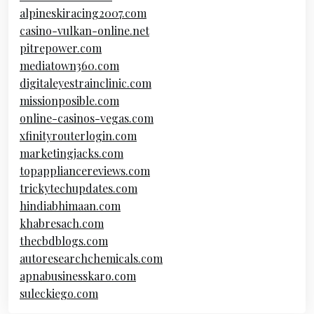
alpineskiracing2007.com
casino-vulkan-online.net
pitrepower.com
mediatown360.com
digitaleyestrainclinic.com
missionposible.com
online-casinos-vegas.com
xfinityrouterlogin.com
marketingjacks.com
topappliancereviews.com
trickytechupdates.com
hindiabhimaan.com
khabresach.com
thecbdblogs.com
autoresearchchemicals.com
apnabusinesskaro.com
suleckiego.com