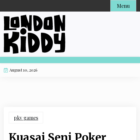
Skip
Menu
to
content
August 10, 2026
pkv games
Kuasai Seni Poker