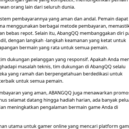
an orang lain dari seluruh dunia.
sistem pembayarannya yang aman dan andal. Pemain dapat
ana menggunakan berbagai metode pembayaran, memasti
n bebas repot. Selain itu, AbangQQ membanggakan diri 
il, dengan langkah -langkah keamanan yang ketat untuk
pangan bermain yang rata untuk semua pemain.
 tim dukungan pelanggan yang responsif. Apakah Anda mem
hadapi masalah teknis, tim dukungan di AbangQQ selalu
eka yang ramah dan berpengetahuan berdedikasi untuk
erbaik untuk semua pemain.
 pembayaran yang aman, ABANGQQ juga menawarkan promo
nus selamat datang hingga hadiah harian, ada banyak pel
an meningkatkan pengalaman bermain game Anda di
ihan utama untuk gamer online yang mencari platform ga