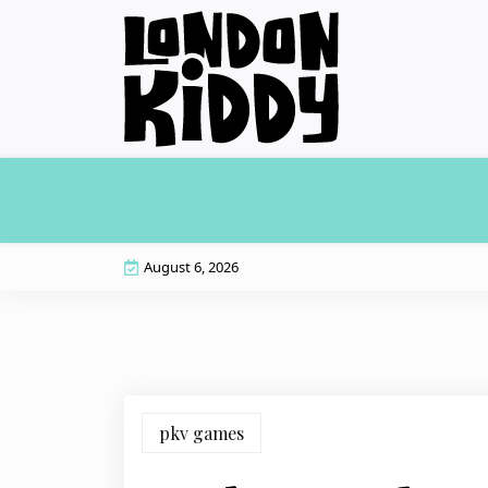
Skip
to
content
August 6, 2026
pkv games