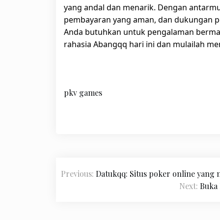
yang andal dan menarik. Dengan antarm
pembayaran yang aman, dan dukungan p
Anda butuhkan untuk pengalaman bermai
rahasia Abangqq hari ini dan mulailah me
pkv games
Post
Previous:
Datukqq: Situs poker online yang
navigation
Next:
Buka 