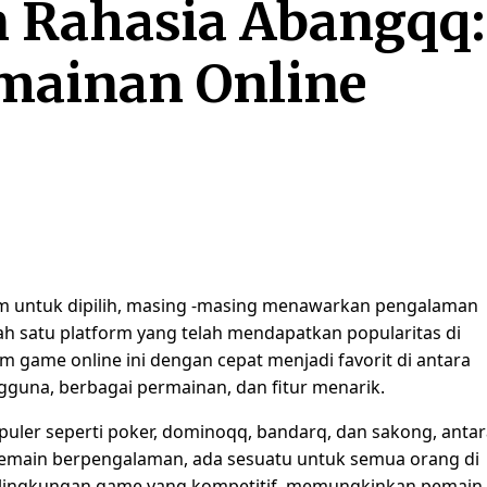
 Rahasia Abangqq:
mainan Online
rm untuk dipilih, masing -masing menawarkan pengalaman
 satu platform yang telah mendapatkan popularitas di
 game online ini dengan cepat menjadi favorit di antara
una, berbagai permainan, dan fitur menarik.
er seperti poker, dominoqq, bandarq, dan sakong, antar
pemain berpengalaman, ada sesuatu untuk semua orang di
 lingkungan game yang kompetitif, memungkinkan pemain