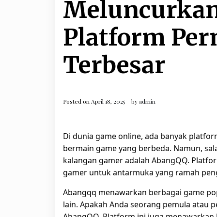
Meluncurkan
Platform Per
Terbesar
Posted on
April 18, 2025
by
admin
Di dunia game online, ada banyak platfo
bermain game yang berbeda. Namun, salah
kalangan gamer adalah AbangQQ. Platform
gamer untuk antarmuka yang ramah pengg
Abangqq menawarkan berbagai game popul
lain. Apakah Anda seorang pemula atau 
AbangQQ. Platform ini juga menawarkan