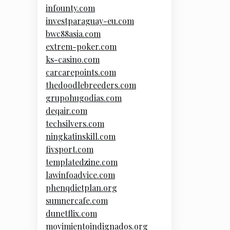
infounty.com
investparaguay-eu.com
bwc88asia.com
extrem-poker.com
ks-casino.com
carcarepoints.com
thedoodlebreeders.com
grupohugodias.com
deqair.com
techsilvers.com
ningkatinskill.com
fivsport.com
templatedzine.com
lawinfoadvice.com
phenqdietplan.org
sumnercafe.com
dunetflix.com
movimientoindignados.org