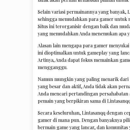
Selain variasi permainannya yang banyak
sehingga memudahkan para gamer untuk m
Situs ini terorganisir dengan baik dan mu
yang memudahkan Anda menemukan apa ya
Alasan lain mengapa para gamer menyukai
ini dioptimalkan untuk gameplay yang lan
Artinya, Anda dapat fokus memainkan game 
mengganggu.
Namun mungkin yang paling menarik dari 
yang besar dan aktif, Anda tidak akan per
Anda mencari pertandingan persahabatan 
pemain yang berpikiran sama di Lintasanqq
Secara keseluruhan, Lintasanqq dengan cep
gamer di mana pun. Dengan banyaknya pi
bermain game yang lancar, dan komunitas y