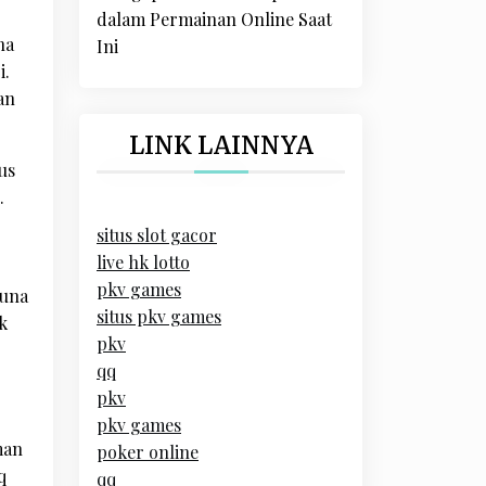
dalam Permainan Online Saat
na
Ini
i.
an
LINK LAINNYA
us
.
situs slot gacor
live hk lotto
pkv games
guna
situs pkv games
k
pkv
qq
pkv
pkv games
man
poker online
q
qq