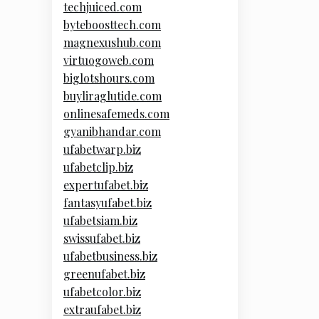
techjuiced.com
byteboosttech.com
magnexushub.com
virtuogoweb.com
biglotshours.com
buyliraglutide.com
onlinesafemeds.com
gyanibhandar.com
ufabetwarp.biz
ufabetclip.biz
expertufabet.biz
fantasyufabet.biz
ufabetsiam.biz
swissufabet.biz
ufabetbusiness.biz
greenufabet.biz
ufabetcolor.biz
extraufabet.biz