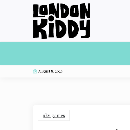
Skip
to
content
August 8, 2026
pkv games