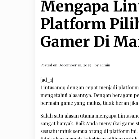
Mengapa Lin
Platform Pili
Gamer Di Ma
Posted on
December 10, 2025
by
admin
[ad_1]
Lintasanqq dengan cepat menjadi platform 
mengetahui alasannya. Dengan beragam p
bermain game yang mulus, tidak heran jik
Salah satu alasan utama mengapa Lintasan
sangat banyak. Baik Anda menyukai game str
sesuatu untuk semua orang di platform in
tidak akan pernah kehabisan pilihan untuk d