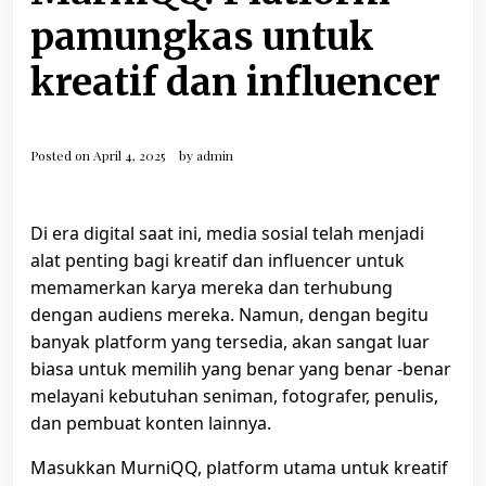
pamungkas untuk
kreatif dan influencer
Posted on
April 4, 2025
by
admin
Di era digital saat ini, media sosial telah menjadi
alat penting bagi kreatif dan influencer untuk
memamerkan karya mereka dan terhubung
dengan audiens mereka. Namun, dengan begitu
banyak platform yang tersedia, akan sangat luar
biasa untuk memilih yang benar yang benar -benar
melayani kebutuhan seniman, fotografer, penulis,
dan pembuat konten lainnya.
Masukkan MurniQQ, platform utama untuk kreatif