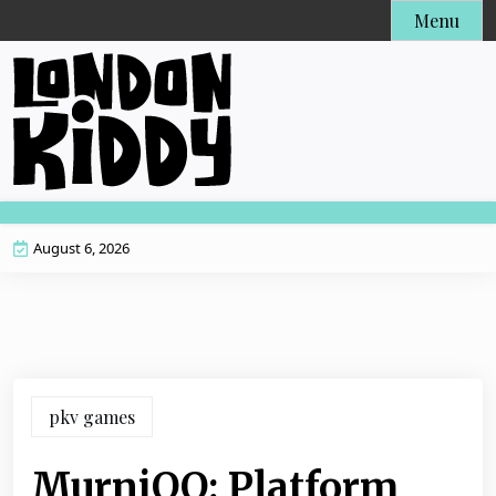
Skip
Menu
to
content
August 6, 2026
pkv games
MurniQQ: Platform