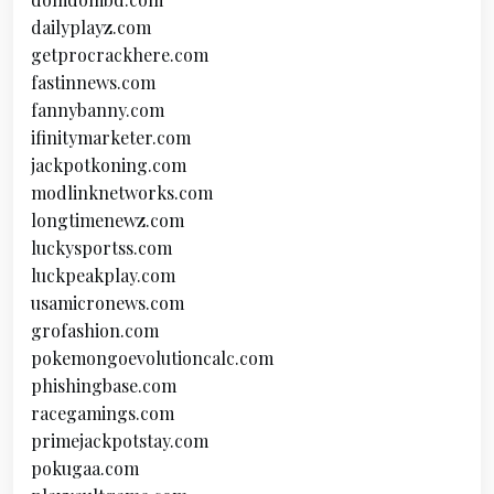
dailyplayz.com
getprocrackhere.com
fastinnews.com
fannybanny.com
ifinitymarketer.com
jackpotkoning.com
modlinknetworks.com
longtimenewz.com
luckysportss.com
luckpeakplay.com
usamicronews.com
grofashion.com
pokemongoevolutioncalc.com
phishingbase.com
racegamings.com
primejackpotstay.com
pokugaa.com