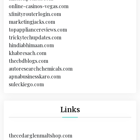
online-casinos-vegas.com
xfinityrouterlogin.com
marketingjacks.com
topappliancereviews.com
trickytechupdates.com
hindiabhimaan.com
khabresach.com
thecbdblogs.com
autoresearchchemicals.com
apnabusinesskaro.com
suleckiego.com
Links
thecedarglenmaltshop.com