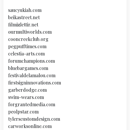
saucyukiah.com
beikastreet.net
filmizlettir.net
ourmultiworlds.com
cooncreekclub.org
pegpufftimes.com
celestia-arts.com
forumchampions.com
bluebargames.com
festivaldelamalou.com
firstsigninnovations.com
garberdodge.com
swim-wears.com
forgrantedmedia.com
peolpstar.com
tylerscustomdesign.com
carworksonline.com