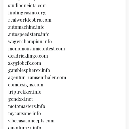
studiooneiota.com
findingcasino.org
realworldcobra.com
automachine.info
autospeedsters.info
wagerchampion.info
monomousumicontest.com
deadricklingo.com
skyglobefx.com
gamblespherex.info
agentur-ramsenthaler.com
eomdesigns.com
triptrekker.info
gendxxi.net
motomasters.info
mycarzone.info
vibecasaconcepts.com
quantum24.info