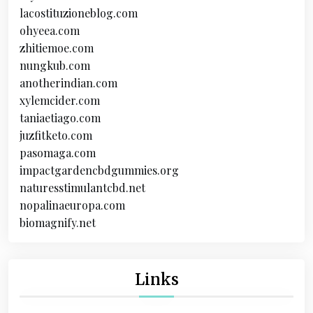
lacostituzioneblog.com
ohyeea.com
zhitiemoe.com
nungkub.com
anotherindian.com
xylemcider.com
taniaetiago.com
juzfitketo.com
pasomaga.com
impactgardencbdgummies.org
naturesstimulantcbd.net
nopalinaeuropa.com
biomagnify.net
Links