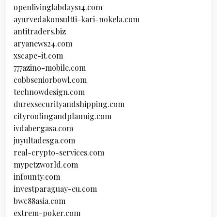
openlivinglabdays14.com
ayurvedakonsultti-kari-nokela.com
antitraders.biz
aryanews24.com
xscape-it.com
777azino-mobile.com
cobbseniorbowl.com
technowdesign.com
durexsecurityandshipping.com
cityroofingandplannig.com
ivdabergasa.com
juyultadesga.com
real-crypto-services.com
mypetzworld.com
infounty.com
investparaguay-eu.com
bwc88asia.com
extrem-poker.com