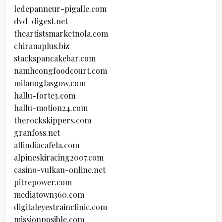
ledepanneur-pigalle.com
dvd-digest.net
theartistsmarketnola.com
chiranaplus.biz
stackspancakebar.com
namheongfoodcourt.com
milanoglasgow.com
hallu-forte3.com
hallu-motion24.com
therockskippers.com
granfoss.net
allindiacafela.com
alpineskiracing2007.com
casino-vulkan-online.net
pitrepower.com
mediatown360.com
digitaleyestrainclinic.com
missionposible.com