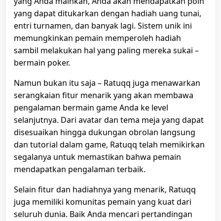
yang Anda mainkan, Anda akan mendapatkan poin
yang dapat ditukarkan dengan hadiah uang tunai,
entri turnamen, dan banyak lagi. Sistem unik ini
memungkinkan pemain memperoleh hadiah
sambil melakukan hal yang paling mereka sukai –
bermain poker.
Namun bukan itu saja – Ratuqq juga menawarkan
serangkaian fitur menarik yang akan membawa
pengalaman bermain game Anda ke level
selanjutnya. Dari avatar dan tema meja yang dapat
disesuaikan hingga dukungan obrolan langsung
dan tutorial dalam game, Ratuqq telah memikirkan
segalanya untuk memastikan bahwa pemain
mendapatkan pengalaman terbaik.
Selain fitur dan hadiahnya yang menarik, Ratuqq
juga memiliki komunitas pemain yang kuat dari
seluruh dunia. Baik Anda mencari pertandingan