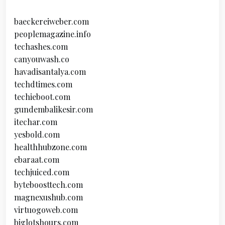
baeckereiweber.com
peoplemagazine.info
techashes.com
canyouwash.co
havadisantalya.com
techdtimes.com
techieboot.com
gundembalikesir.com
itechar.com
yesbold.com
healthhubzone.com
ebaraat.com
techjuiced.com
byteboosttech.com
magnexushub.com
virtuogoweb.com
biglotshours.com