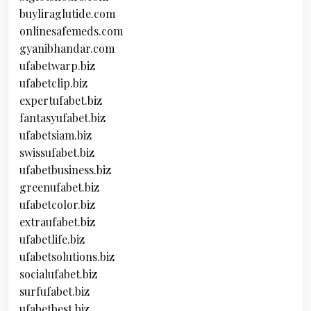
buyliraglutide.com
onlinesafemeds.com
gyanibhandar.com
ufabetwarp.biz
ufabetclip.biz
expertufabet.biz
fantasyufabet.biz
ufabetsiam.biz
swissufabet.biz
ufabetbusiness.biz
greenufabet.biz
ufabetcolor.biz
extraufabet.biz
ufabetlife.biz
ufabetsolutions.biz
socialufabet.biz
surfufabet.biz
ufabetbest.biz