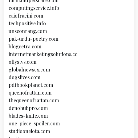
farmandpetscare.com
computingservice.info
caiofracini.com
techpositive.info
unseonrang.com
pak-urdu-poetry.com
blogcetra.com
internetmarketingsolutions.co
ollystvs.com
globalnewscx.com
dogslives.com
pdfbookplanet.com
queenofrattan.com
thequeenofrattan.com
denohubpro.com
blades-knife.com
one-piece-spoiler.com
studiooneiota.com