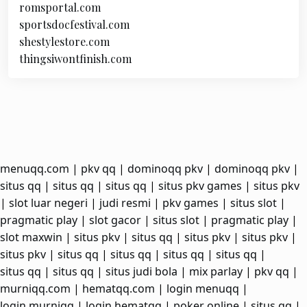
romsportal.com
sportsdocfestival.com
shestylestore.com
thingsiwontfinish.com
menuqq.com
|
pkv qq
|
dominoqq pkv
|
dominoqq pkv
|
situs qq
|
situs qq
|
situs qq
|
situs pkv games
|
situs pkv
|
slot luar negeri
|
judi resmi
|
pkv games
|
situs slot
|
pragmatic play
|
slot gacor
|
situs slot
|
pragmatic play
|
slot maxwin
|
situs pkv
|
situs qq
|
situs pkv
|
situs pkv
|
situs pkv
|
situs qq
|
situs qq
|
situs qq
|
situs qq
|
situs qq
|
situs qq
|
situs judi bola
|
mix parlay
|
pkv qq
|
murniqq.com
|
hematqq.com
|
login menuqq
|
login murniqq
|
login hematqq
|
poker online
|
situs qq
|