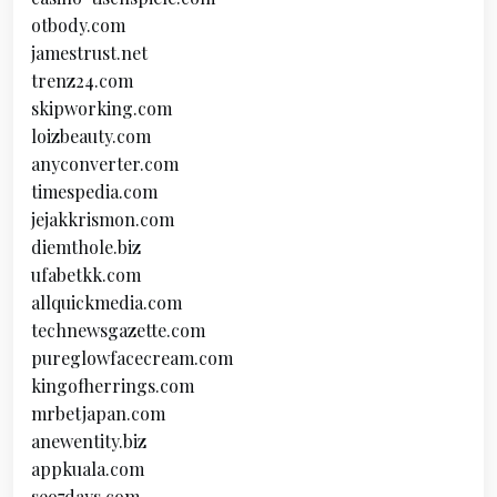
otbody.com
jamestrust.net
trenz24.com
skipworking.com
loizbeauty.com
anyconverter.com
timespedia.com
jejakkrismon.com
diemthole.biz
ufabetkk.com
allquickmedia.com
technewsgazette.com
pureglowfacecream.com
kingofherrings.com
mrbetjapan.com
anewentity.biz
appkuala.com
seo7days.com