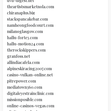
dvd-digest.net
theartistsmarketnola.com
chiranaplus.biz
stackspancakebar.com
namheongfoodcourt.com
milanoglasgow.com
hallu-forte3.com
hallu-motion24.com
therockskippers.com
granfoss.net
allindiacafela.com
alpineskiracing2007.com
casino-vulkan-online.net
pitrepower.com
mediatown360.com
digitaleyestrainclinic.com
missionposible.com
online-casinos-vegas.com