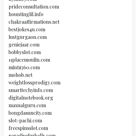
prideconsultation.com
hountinglil.info
chakraaffirmations.net
bestjokes4u.com
lustgurgaon.com
geniejaar.com
bobbyslot.com
11placemoulin.com
mintz360.com
mohob.net
weightlossprodigy.com
smarttechyinfo.com
digitalnotebook.org
maxualguru.com
bongdasuncity.com
slot-pachi.com
freespinsslot.com
paradisefurballs.com