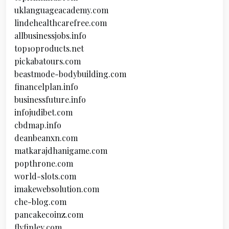
uklanguageacademy.com
lindehealthcarefree.com
allbusinessjobs.info
top10products.net
pickabatours.com
beastmode-bodybuilding.com
financelplan.info
businessfuture.info
infojudibet.com
cbdmap.info
deanbeanxn.com
matkarajdhanigame.com
popthrone.com
world-slots.com
imakewebsolution.com
che-blog.com
pancakecoinz.com
flyfinley.com