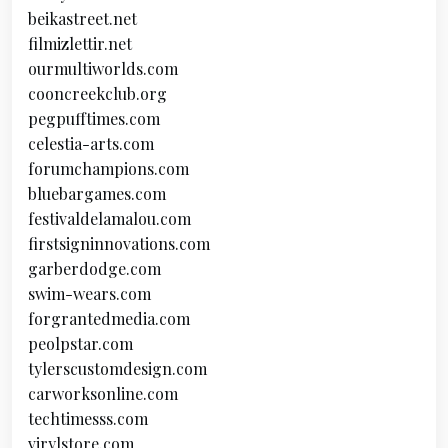
beikastreet.net
filmizlettir.net
ourmultiworlds.com
cooncreekclub.org
pegpufftimes.com
celestia-arts.com
forumchampions.com
bluebargames.com
festivaldelamalou.com
firstsigninnovations.com
garberdodge.com
swim-wears.com
forgrantedmedia.com
peolpstar.com
tylerscustomdesign.com
carworksonline.com
techtimesss.com
virylstore.com