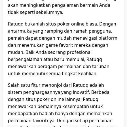
akan meningkatkan pengalaman bermain Anda
tidak seperti sebelumnya.
Ratuqq bukanlah situs poker online biasa. Dengan
antarmuka yang ramping dan ramah pengguna,
pemain dapat dengan mudah menavigasi platform
dan menemukan game favorit mereka dengan
mudah. Baik Anda seorang profesional
berpengalaman atau baru memulai, Ratuqq
menawarkan beragam permainan dan taruhan
untuk memenuhi semua tingkat keahlian.
Salah satu fitur menonjol dari Ratuqq adalah
sistem penghargaannya yang inovatif. Berbeda
dengan situs poker online lainnya, Ratuqq
menawarkan pemainnya kesempatan untuk
mendapatkan hadiah hanya dengan memainkan
permainan favoritnya. Dengan setiap permainan