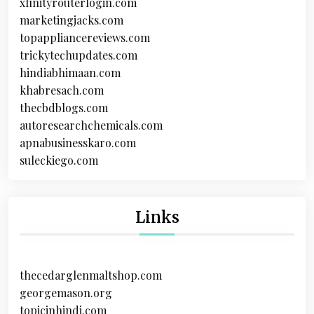
xfinityrouterlogin.com
marketingjacks.com
topappliancereviews.com
trickytechupdates.com
hindiabhimaan.com
khabresach.com
thecbdblogs.com
autoresearchchemicals.com
apnabusinesskaro.com
suleckiego.com
Links
thecedarglenmaltshop.com
georgemason.org
topicinhindi.com