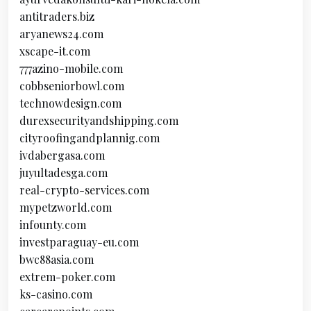
antitraders.biz
aryanews24.com
xscape-it.com
777azino-mobile.com
cobbseniorbowl.com
technowdesign.com
durexsecurityandshipping.com
cityroofingandplannig.com
ivdabergasa.com
juyultadesga.com
real-crypto-services.com
mypetzworld.com
infounty.com
investparaguay-eu.com
bwc88asia.com
extrem-poker.com
ks-casino.com