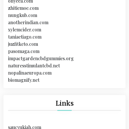
ohyeea.com
zhitiemoe.com
nungkub.com
anotherindian.com
xylemcider.com
taniaetiago.com
juzfitketo.com
pasomaga.com
impactgardencbdgummies.org
naturesstimulantcbd.net
nopalinaeuropa.com
biomagnify.net
Links
saucyukiah.com