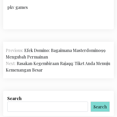
pkv games
Post
Previous:
Efek Domino: Bagaimana Masterdomino99
navigation
Mengubah Permainan
Next:
Rasakan Kegembiraan Rajaqq: Tiket Anda Menuju
Kemenangan Besar
Search
Search