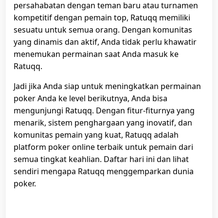
persahabatan dengan teman baru atau turnamen
kompetitif dengan pemain top, Ratuqq memiliki
sesuatu untuk semua orang. Dengan komunitas
yang dinamis dan aktif, Anda tidak perlu khawatir
menemukan permainan saat Anda masuk ke
Ratuqq.
Jadi jika Anda siap untuk meningkatkan permainan
poker Anda ke level berikutnya, Anda bisa
mengunjungi Ratuqq. Dengan fitur-fiturnya yang
menarik, sistem penghargaan yang inovatif, dan
komunitas pemain yang kuat, Ratuqq adalah
platform poker online terbaik untuk pemain dari
semua tingkat keahlian. Daftar hari ini dan lihat
sendiri mengapa Ratuqq menggemparkan dunia
poker.