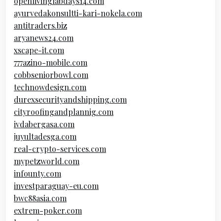
openlivinglabdays14.com
ayurvedakonsultti-kari-nokela.com
antitraders.biz
aryanews24.com
xscape-it.com
777azino-mobile.com
cobbseniorbowl.com
technowdesign.com
durexsecurityandshipping.com
cityroofingandplannig.com
ivdabergasa.com
juyultadesga.com
real-crypto-services.com
mypetzworld.com
infounty.com
investparaguay-eu.com
bwc88asia.com
extrem-poker.com