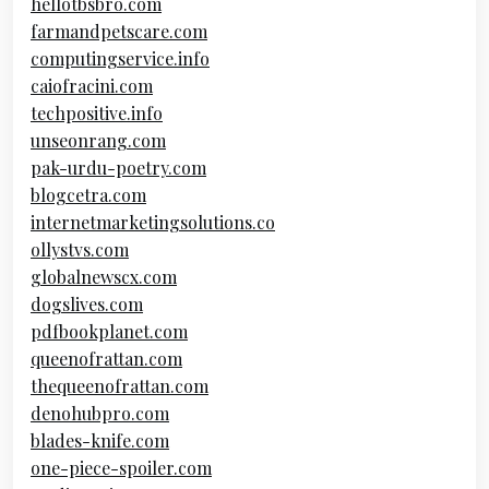
hellotbsbro.com
farmandpetscare.com
computingservice.info
caiofracini.com
techpositive.info
unseonrang.com
pak-urdu-poetry.com
blogcetra.com
internetmarketingsolutions.co
ollystvs.com
globalnewscx.com
dogslives.com
pdfbookplanet.com
queenofrattan.com
thequeenofrattan.com
denohubpro.com
blades-knife.com
one-piece-spoiler.com