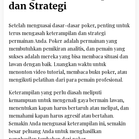
dan Strategi
Setelah menguasai dasar-dasar poker, penting untuk
terus mengasah keterampilan dan strategi
permainan Anda. Poker adalah permainan yang
membutuhkan pemikiran analitis, dan pemain yang
sukses adalah mereka yang bisa membaca situasi dan
lawan dengan baik. Luangkan waktu untuk
menonton video tutorial, membaca buku poker, atau
mengikuti pelatihan dari para pemain profesional.
Keterampilan yang perlu diasah meliputi
kemampuan untuk mengenali gaya bermain lawan,
menentukan kapan harus bertaruh atau melipat, dan
memahami kapan harus agresif atau bertahan.
Semakin Anda menguasai keterampilan ini, semakin
besar peluang Anda untuk menghasilkan
penghasilan tambahan dari poker.