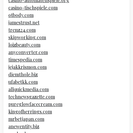
casino-automatenspiele.org
casino-tischspiele.com
otbody.com
jamestrust.net
trenz24.com
skipworking.com
loizbeauty.com
anyconverter.com
timespedia.com
jejakkrismon.com
diemthole.biz
ufabetkk.com
allquickmedia.com
technewsgazette.com
pureglowfacecream.com
kingofherrings.com
mrbetjapan.com
anewentity.biz