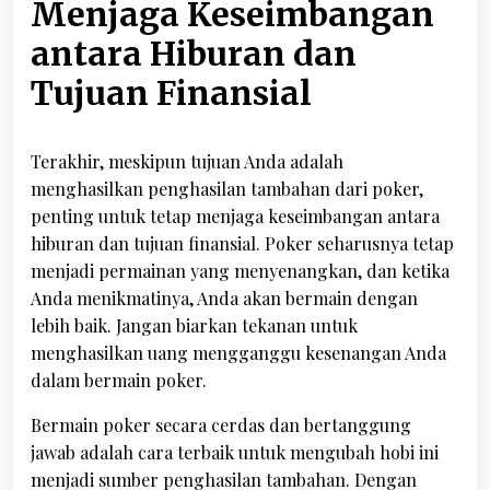
Menjaga Keseimbangan
antara Hiburan dan
Tujuan Finansial
Terakhir, meskipun tujuan Anda adalah
menghasilkan penghasilan tambahan dari poker,
penting untuk tetap menjaga keseimbangan antara
hiburan dan tujuan finansial. Poker seharusnya tetap
menjadi permainan yang menyenangkan, dan ketika
Anda menikmatinya, Anda akan bermain dengan
lebih baik. Jangan biarkan tekanan untuk
menghasilkan uang mengganggu kesenangan Anda
dalam bermain poker.
Bermain poker secara cerdas dan bertanggung
jawab adalah cara terbaik untuk mengubah hobi ini
menjadi sumber penghasilan tambahan. Dengan