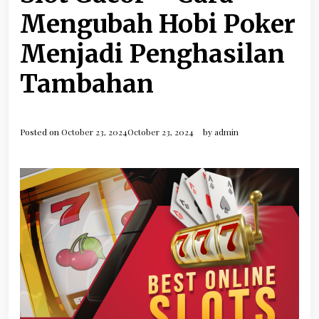
Mengubah Hobi Poker
Menjadi Penghasilan
Tambahan
Posted on
October 23, 2024
October 23, 2024
by
admin