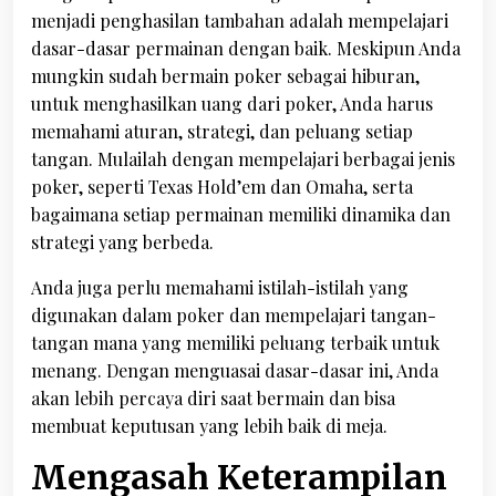
menjadi penghasilan tambahan adalah mempelajari
dasar-dasar permainan dengan baik. Meskipun Anda
mungkin sudah bermain poker sebagai hiburan,
untuk menghasilkan uang dari poker, Anda harus
memahami aturan, strategi, dan peluang setiap
tangan. Mulailah dengan mempelajari berbagai jenis
poker, seperti Texas Hold’em dan Omaha, serta
bagaimana setiap permainan memiliki dinamika dan
strategi yang berbeda.
Anda juga perlu memahami istilah-istilah yang
digunakan dalam poker dan mempelajari tangan-
tangan mana yang memiliki peluang terbaik untuk
menang. Dengan menguasai dasar-dasar ini, Anda
akan lebih percaya diri saat bermain dan bisa
membuat keputusan yang lebih baik di meja.
Mengasah Keterampilan