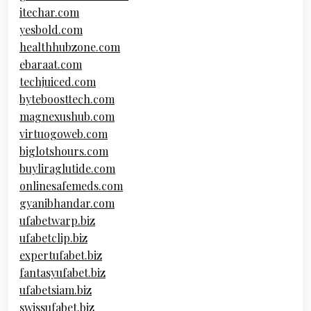
itechar.com
yesbold.com
healthhubzone.com
ebaraat.com
techjuiced.com
byteboosttech.com
magnexushub.com
virtuogoweb.com
biglotshours.com
buyliraglutide.com
onlinesafemeds.com
gyanibhandar.com
ufabetwarp.biz
ufabetclip.biz
expertufabet.biz
fantasyufabet.biz
ufabetsiam.biz
swissufabet.biz