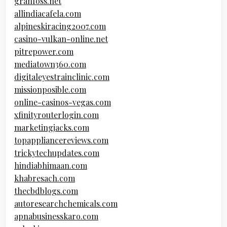
granfoss.net
allindiacafela.com
alpineskiracing2007.com
casino-vulkan-online.net
pitrepower.com
mediatown360.com
digitaleyestrainclinic.com
missionposible.com
online-casinos-vegas.com
xfinityrouterlogin.com
marketingjacks.com
topappliancereviews.com
trickytechupdates.com
hindiabhimaan.com
khabresach.com
thecbdblogs.com
autoresearchchemicals.com
apnabusinesskaro.com