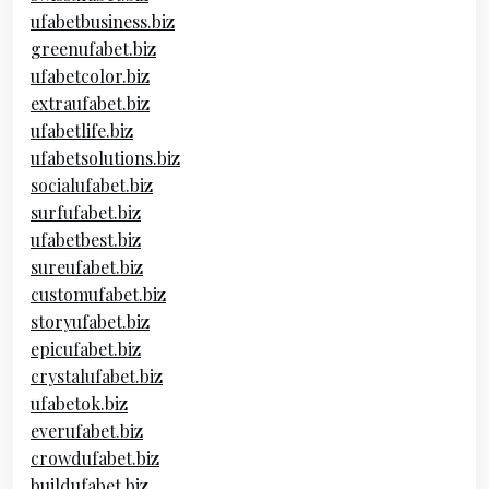
ufabetbusiness.biz
greenufabet.biz
ufabetcolor.biz
extraufabet.biz
ufabetlife.biz
ufabetsolutions.biz
socialufabet.biz
surfufabet.biz
ufabetbest.biz
sureufabet.biz
customufabet.biz
storyufabet.biz
epicufabet.biz
crystalufabet.biz
ufabetok.biz
everufabet.biz
crowdufabet.biz
buildufabet.biz