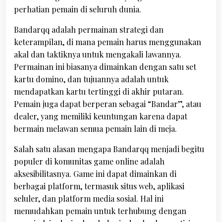
perhatian pemain di seluruh dunia.
Bandarqq adalah permainan strategi dan
keterampilan, di mana pemain harus menggunakan
akal dan taktiknya untuk mengakali lawannya.
Permainan ini biasanya dimainkan dengan satu set
kartu domino, dan tujuannya adalah untuk
mendapatkan kartu tertinggi di akhir putaran.
Pemain juga dapat berperan sebagai “Bandar”, atau
dealer, yang memiliki keuntungan karena dapat
bermain melawan semua pemain lain di meja.
Salah satu alasan mengapa Bandarqq menjadi begitu
populer di komunitas game online adalah
aksesibilitasnya. Game ini dapat dimainkan di
berbagai platform, termasuk situs web, aplikasi
seluler, dan platform media sosial. Hal ini
memudahkan pemain untuk terhubung dengan