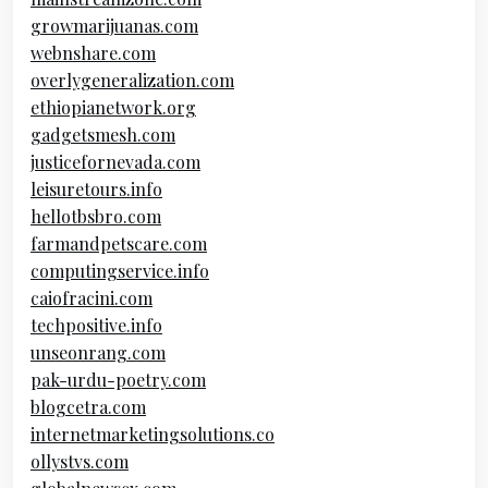
growmarijuanas.com
webnshare.com
overlygeneralization.com
ethiopianetwork.org
gadgetsmesh.com
justicefornevada.com
leisuretours.info
hellotbsbro.com
farmandpetscare.com
computingservice.info
caiofracini.com
techpositive.info
unseonrang.com
pak-urdu-poetry.com
blogcetra.com
internetmarketingsolutions.co
ollystvs.com