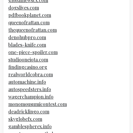
globalnewscx.com
dogslives.com
pdfbookplanet.com
queenofrattan.com
thequeenofrattan.com
denohubpro.com
blades-knife.com
one-piece-spoiler.com
studiooneiota.com
findingcasino.org
realworldcobra.com
automachine.info
autospeedsters.info
wagerchampion.info
monomousumicontest.com
deadricklingo.com
skyglobefx.com
gamblespherex.info