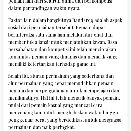
pemain lain dari seluruh dunia dan berkompetisi
dalam pertandingan waktu nyata.
Faktor lain dalam bangkitnya Bandarqq adalah aspek
sosial dari permainan tersebut. Pemain dapat
berinteraksi satu sama lain melalui fitur chat dan
membentuk aliansi untuk menjatuhkan lawan. Rasa
persahabatan dan kompetisi ini telah menciptakan
komunitas pemain yang dinamis dan menarik yang
memiliki ketertarikan terhadap game ini.
Selain itu, aturan permainan yang sederhana dan
alur permainan yang cepat memudahkan pemain
pemula dan berpengalaman untuk mempelajari dan
menikmatinya. Hal ini telah menarik banyak pemain,
mulai dari pemain kasual yang mencari cara
menyenangkan untuk menghabiskan waktu hingga
penggemar berat yang berdedikasi untuk menguasai
permainan dan naik peringkat.