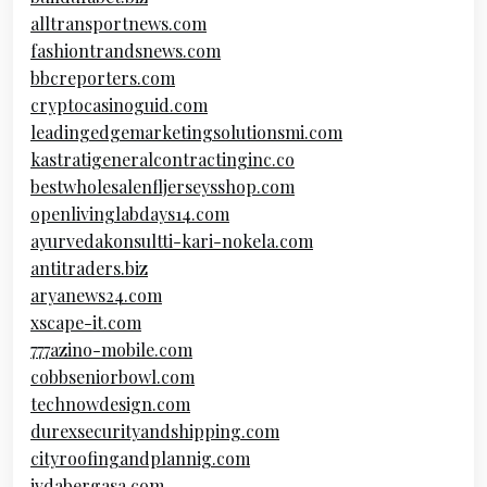
alltransportnews.com
fashiontrandsnews.com
bbcreporters.com
cryptocasinoguid.com
leadingedgemarketingsolutionsmi.com
kastratigeneralcontractinginc.co
bestwholesalenfljerseysshop.com
openlivinglabdays14.com
ayurvedakonsultti-kari-nokela.com
antitraders.biz
aryanews24.com
xscape-it.com
777azino-mobile.com
cobbseniorbowl.com
technowdesign.com
durexsecurityandshipping.com
cityroofingandplannig.com
ivdabergasa.com