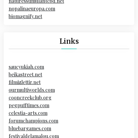
naturesstimulantcbd.net
nopalinaeuropa.com
biomagnify.net
Links
saucyukiah.com
beikastreet.net
filmizlettir.net
ourmultiworlds.com
cooncreekclub.org
pegpufftimes.com
celestia-arts.com
forumchampions.com
bluebargames.com
festivaldelamalou.com