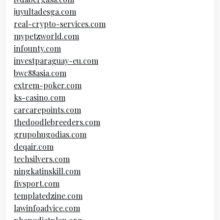
juyultadesga.com
real-crypto-services.com
mypetzworld.com
infounty.com
investparaguay-eu.com
bwc88asia.com
extrem-poker.com
ks-casino.com
carcarepoints.com
thedoodlebreeders.com
grupohugodias.com
deqair.com
techsilvers.com
ningkatinskill.com
fivsport.com
templatedzine.com
lawinfoadvice.com