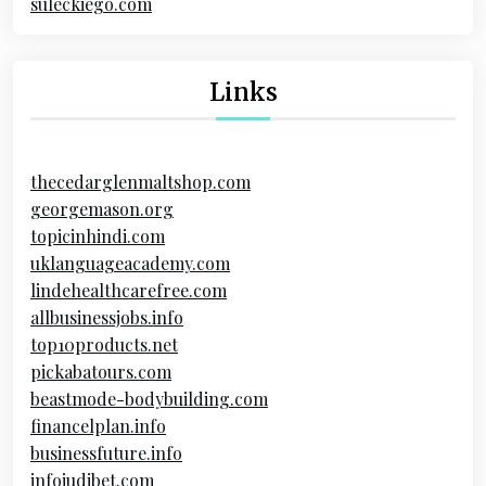
suleckiego.com
Links
thecedarglenmaltshop.com
georgemason.org
topicinhindi.com
uklanguageacademy.com
lindehealthcarefree.com
allbusinessjobs.info
top10products.net
pickabatours.com
beastmode-bodybuilding.com
financelplan.info
businessfuture.info
infojudibet.com