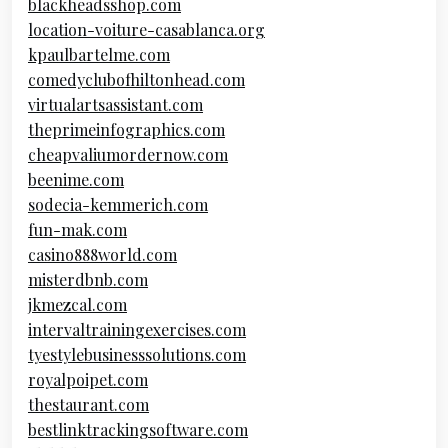
blackheadsshop.com
location-voiture-casablanca.org
kpaulbartelme.com
comedyclubofhiltonhead.com
virtualartsassistant.com
theprimeinfographics.com
cheapvaliumordernow.com
beenime.com
sodecia-kemmerich.com
fun-mak.com
casino888world.com
misterdbnb.com
jkmezcal.com
intervaltrainingexercises.com
tyestylebusinesssolutions.com
royalpoipet.com
thestaurant.com
bestlinktrackingsoftware.com