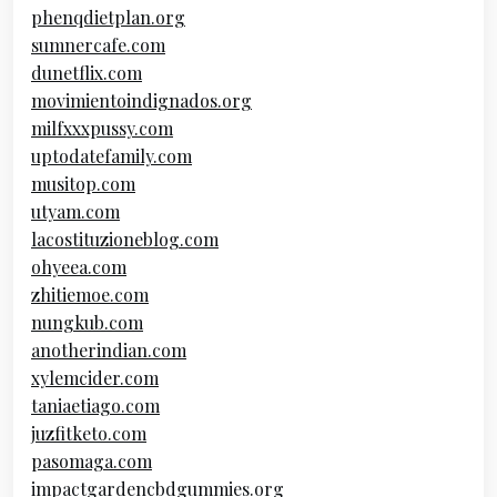
phenqdietplan.org
sumnercafe.com
dunetflix.com
movimientoindignados.org
milfxxxpussy.com
uptodatefamily.com
musitop.com
utyam.com
lacostituzioneblog.com
ohyeea.com
zhitiemoe.com
nungkub.com
anotherindian.com
xylemcider.com
taniaetiago.com
juzfitketo.com
pasomaga.com
impactgardencbdgummies.org