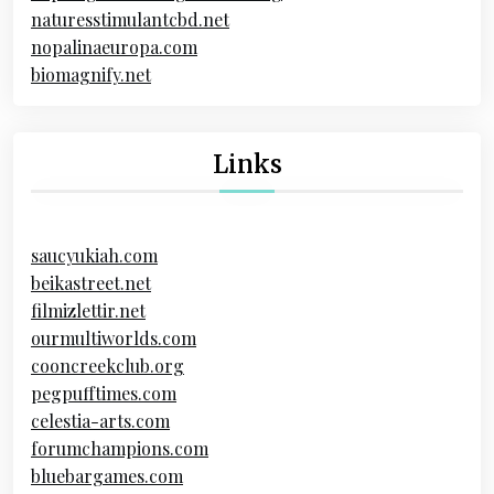
naturesstimulantcbd.net
nopalinaeuropa.com
biomagnify.net
Links
saucyukiah.com
beikastreet.net
filmizlettir.net
ourmultiworlds.com
cooncreekclub.org
pegpufftimes.com
celestia-arts.com
forumchampions.com
bluebargames.com