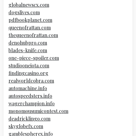
globalnewscx.com
dogslives.com
pdfbookplanet.com
queenofrattan.com
thequeenofrattan.com
denohubpro.com
blades-knife.com
one-piece-spoiler.com
studiooneiota.com
findingcasino.org
realworldcobra.com
automachine.info
autospeedsters.info
wagerchampion.info
monomousumicontest.com
deadricklingo.com
skyglobefx.com
gamblespherex.info