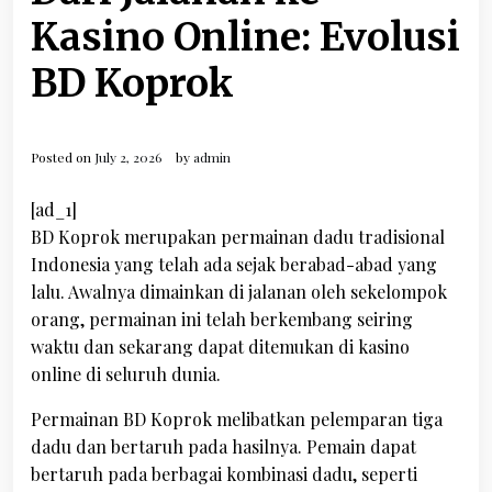
Kasino Online: Evolusi
BD Koprok
Posted on
July 2, 2026
by
admin
[ad_1]
BD Koprok merupakan permainan dadu tradisional
Indonesia yang telah ada sejak berabad-abad yang
lalu. Awalnya dimainkan di jalanan oleh sekelompok
orang, permainan ini telah berkembang seiring
waktu dan sekarang dapat ditemukan di kasino
online di seluruh dunia.
Permainan BD Koprok melibatkan pelemparan tiga
dadu dan bertaruh pada hasilnya. Pemain dapat
bertaruh pada berbagai kombinasi dadu, seperti