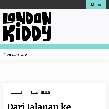
Skip
Menu
to
content
August 8, 2026
casino
pkv games
Dari Jalanan ke