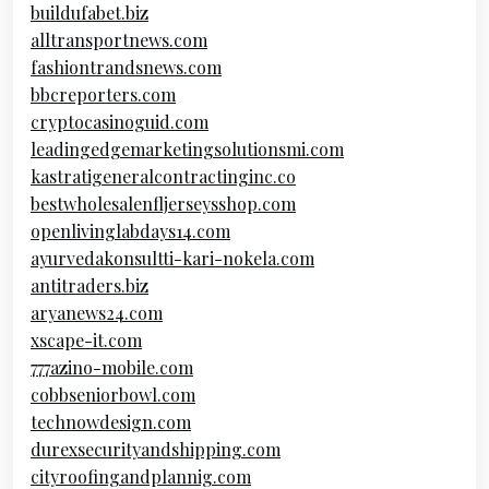
buildufabet.biz
alltransportnews.com
fashiontrandsnews.com
bbcreporters.com
cryptocasinoguid.com
leadingedgemarketingsolutionsmi.com
kastratigeneralcontractinginc.co
bestwholesalenfljerseysshop.com
openlivinglabdays14.com
ayurvedakonsultti-kari-nokela.com
antitraders.biz
aryanews24.com
xscape-it.com
777azino-mobile.com
cobbseniorbowl.com
technowdesign.com
durexsecurityandshipping.com
cityroofingandplannig.com