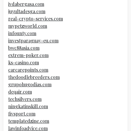
ivdabergasa.com
juyultadesga.com
real-crypto-services.com
mypetzworld.com
infounty.com
investparaguay-eu.com
bwc88asia.com
extrem-poker.com
ks-casino.com
carcarepoints.com
thedoodlebreeders.com
grupohugodias.com
deqair.com
techsilvers.com
ningkatinskill.com
fivsport.com
templatedzine.com
lawinfoadvice.com