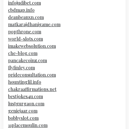
infojudibet.com
cbdmap.info
deanbeanxn.com
matkarajdhanigame.com
popthrone.com
world-slots.com
imakewebsolution.com
che-blog.com
pancakecoinz.com
flyfinley.com
prideconsultation.com
hountinglil.info
chakraaffirmations.net
bestjokes4u.com
lustgurgaon.com
geniejaar.com
bobbyslot.com
11placemoulin.com