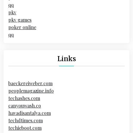
qq
pkv
pkv games
poker online
qq
Links
baeckereiweber.com
peoplemagazine.info
techashes.com
canyouwash.co
havadisantalya.com
techdtimes.com
techieboot.com