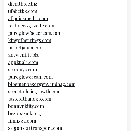
diemthole.biz
ufabetkk.com
allquickmedia.com
technewsgazette.com
pureglowfacecream.com
kingofherrings.com
mrbetjapan.com
anewentity.biz
appkuala.com
seo7days.com
pureglowcream.com
bloemenbezorgenvandaag.com
secrettohairgrowth.com
tasteofthaitogo.com
bunnynkitty.com
bezopasnik.org
fjmnxga.com
saigonstartransport.com