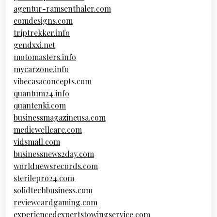
agentur-ramsenthaler.com
eomdesigns.com
triptrekker.info
gendxxi.net
motomasters.info
mycarzone.info
vibecasaconcepts.com
quantum24.info
quantenki.com
businessmagazineusa.com
medicwellcare.com
vidsmall.com
businessnews2day.com
worldnewsrecords.com
sterilepro24.com
solidtechbusiness.com
reviewcardgaming.com
experiencedexpertstowingservice.com