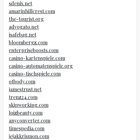
sdenix.net
amarinhillcrest.com
the-tourist.org
advogato.net
isafebag.net
bloombergz.com
enterpriseboosts.com
casino-kartenspiele.com
casino-automatenspiele.org
casino-tischspiele.com
otbody.com
jamestrust.net
trenz24.com
skipworking.com
loizbeauty.com
anyconverter.com
timespedia.com
jejakkrismon.com