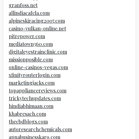
granfoss.net
allindiacafela.com
alpineskiracing2007.com
casino-vulkan-online.net
pitrepower.com
mediatown360.com
digitaleyestrainclinic.com
missionposible.com
online-casinos-vegas.com
xfinityrouterlogin.com
marketingjacks.com
topappliancereviews.com
trickytechupdates.com
hindiabhimaan.com
khabresach.com
thecbdblogs.com
autoresearchchemicals.com
apnabusinesskaro.com