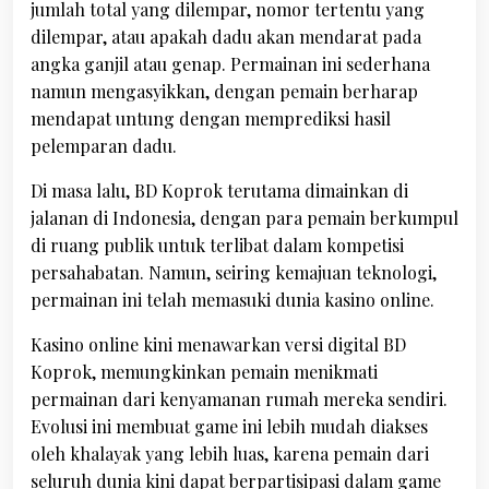
jumlah total yang dilempar, nomor tertentu yang
dilempar, atau apakah dadu akan mendarat pada
angka ganjil atau genap. Permainan ini sederhana
namun mengasyikkan, dengan pemain berharap
mendapat untung dengan memprediksi hasil
pelemparan dadu.
Di masa lalu, BD Koprok terutama dimainkan di
jalanan di Indonesia, dengan para pemain berkumpul
di ruang publik untuk terlibat dalam kompetisi
persahabatan. Namun, seiring kemajuan teknologi,
permainan ini telah memasuki dunia kasino online.
Kasino online kini menawarkan versi digital BD
Koprok, memungkinkan pemain menikmati
permainan dari kenyamanan rumah mereka sendiri.
Evolusi ini membuat game ini lebih mudah diakses
oleh khalayak yang lebih luas, karena pemain dari
seluruh dunia kini dapat berpartisipasi dalam game