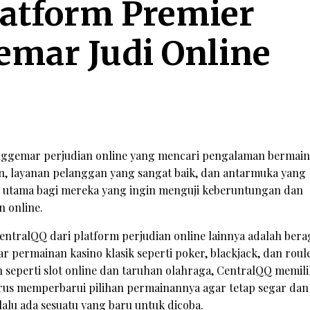
latform Premier
mar Judi Online
nggemar perjudian online yang mencari pengalaman bermain
n, layanan pelanggan yang sangat baik, dan antarmuka yang
 utama bagi mereka yang ingin menguji keberuntungan dan
 online.
entralQQ dari platform perjudian online lainnya adalah ber
permainan kasino klasik seperti poker, blackjack, dan roule
 seperti slot online dan taruhan olahraga, CentralQQ memili
erus memperbarui pilihan permainannya agar tetap segar dan
lu ada sesuatu yang baru untuk dicoba.