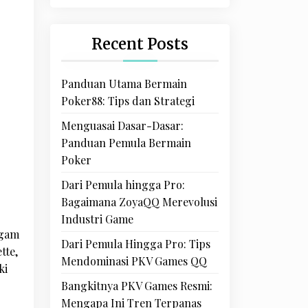
Recent Posts
Panduan Utama Bermain
Poker88: Tips dan Strategi
Menguasai Dasar-Dasar:
Panduan Pemula Bermain
Poker
Dari Pemula hingga Pro:
Bagaimana ZoyaQQ Merevolusi
Industri Game
agam
Dari Pemula Hingga Pro: Tips
tte,
Mendominasi PKV Games QQ
ki
Bangkitnya PKV Games Resmi:
Mengapa Ini Tren Terpanas