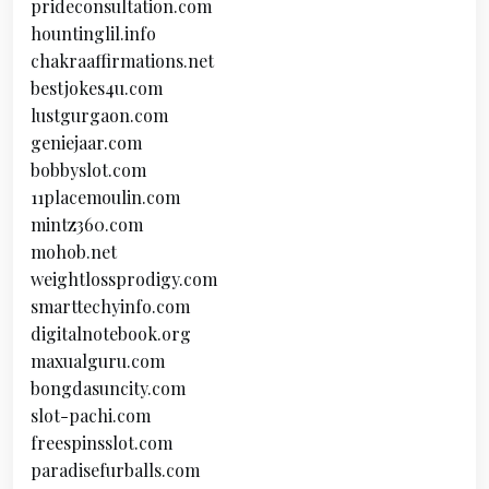
prideconsultation.com
hountinglil.info
chakraaffirmations.net
bestjokes4u.com
lustgurgaon.com
geniejaar.com
bobbyslot.com
11placemoulin.com
mintz360.com
mohob.net
weightlossprodigy.com
smarttechyinfo.com
digitalnotebook.org
maxualguru.com
bongdasuncity.com
slot-pachi.com
freespinsslot.com
paradisefurballs.com