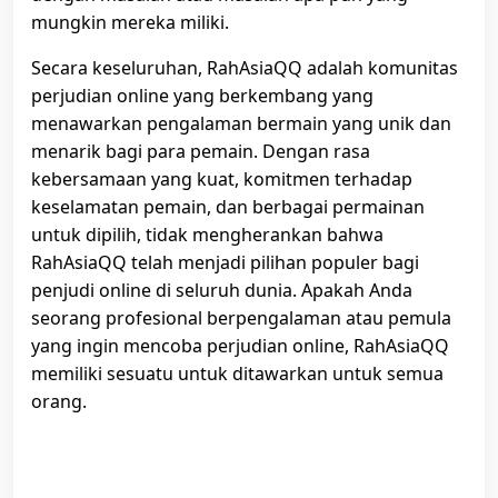
mungkin mereka miliki.
Secara keseluruhan, RahAsiaQQ adalah komunitas
perjudian online yang berkembang yang
menawarkan pengalaman bermain yang unik dan
menarik bagi para pemain. Dengan rasa
kebersamaan yang kuat, komitmen terhadap
keselamatan pemain, dan berbagai permainan
untuk dipilih, tidak mengherankan bahwa
RahAsiaQQ telah menjadi pilihan populer bagi
penjudi online di seluruh dunia. Apakah Anda
seorang profesional berpengalaman atau pemula
yang ingin mencoba perjudian online, RahAsiaQQ
memiliki sesuatu untuk ditawarkan untuk semua
orang.