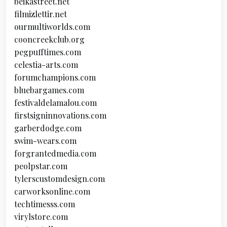
beikastreet.net
filmizlettir.net
ourmultiworlds.com
cooncreekclub.org
pegpufftimes.com
celestia-arts.com
forumchampions.com
bluebargames.com
festivaldelamalou.com
firstsigninnovations.com
garberdodge.com
swim-wears.com
forgrantedmedia.com
peolpstar.com
tylerscustomdesign.com
carworksonline.com
techtimesss.com
virylstore.com