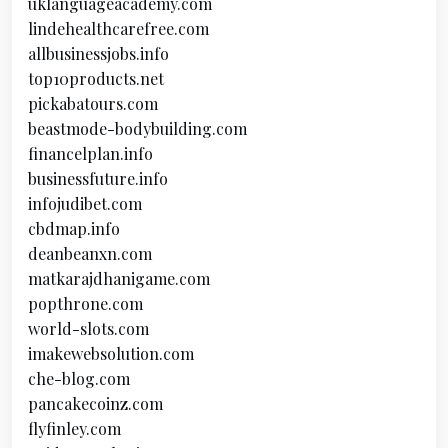
uklanguageacademy.com
lindehealthcarefree.com
allbusinessjobs.info
top10products.net
pickabatours.com
beastmode-bodybuilding.com
financelplan.info
businessfuture.info
infojudibet.com
cbdmap.info
deanbeanxn.com
matkarajdhanigame.com
popthrone.com
world-slots.com
imakewebsolution.com
che-blog.com
pancakecoinz.com
flyfinley.com