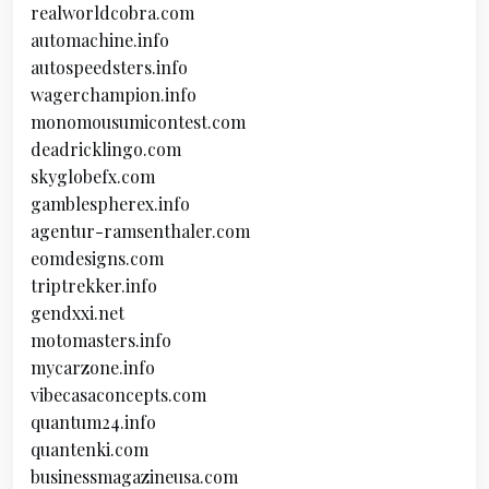
realworldcobra.com
automachine.info
autospeedsters.info
wagerchampion.info
monomousumicontest.com
deadricklingo.com
skyglobefx.com
gamblespherex.info
agentur-ramsenthaler.com
eomdesigns.com
triptrekker.info
gendxxi.net
motomasters.info
mycarzone.info
vibecasaconcepts.com
quantum24.info
quantenki.com
businessmagazineusa.com