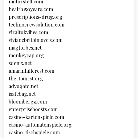
motorstell.com
health150years.com
prescriptions-drug.org
technocrewsolution.com
viraltokvibes.com
vivianebritoimoveis.com
magforbes.net
monkeycap.org
sdenix.net
amarinhillcrest.com
the-tourist.org
advogato.net
isafebag.net
bloombergz.com
enterpriseboosts.com
casino-kartenspiele.com
casino-automatenspiele.org
casino-tischspiele.com