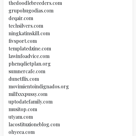
thedoodlebreeders.com
grupohugodias.com
deqair.com
techsilvers.com
ningkatinskill.com
fivsport.com
templatedzine.com
lawinfoadvice.com
phenqdietplan.org
sumnercafe.com
dunetflix.com
movimientoindignados.org
milfxxxpussy.com
uptodatefamily.com
musitop.com
utyam.com
lacostituzioneblog.com
ohyeea.com