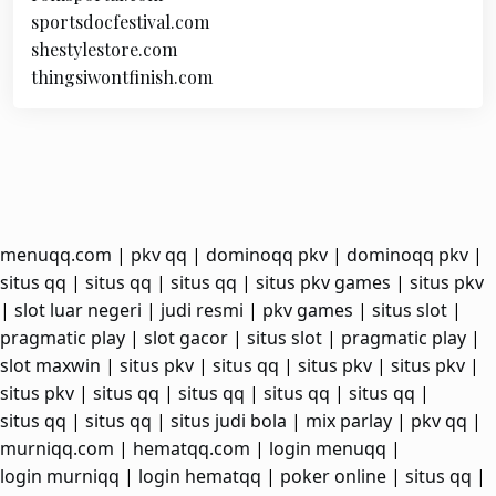
sportsdocfestival.com
shestylestore.com
thingsiwontfinish.com
menuqq.com
|
pkv qq
|
dominoqq pkv
|
dominoqq pkv
|
situs qq
|
situs qq
|
situs qq
|
situs pkv games
|
situs pkv
|
slot luar negeri
|
judi resmi
|
pkv games
|
situs slot
|
pragmatic play
|
slot gacor
|
situs slot
|
pragmatic play
|
slot maxwin
|
situs pkv
|
situs qq
|
situs pkv
|
situs pkv
|
situs pkv
|
situs qq
|
situs qq
|
situs qq
|
situs qq
|
situs qq
|
situs qq
|
situs judi bola
|
mix parlay
|
pkv qq
|
murniqq.com
|
hematqq.com
|
login menuqq
|
login murniqq
|
login hematqq
|
poker online
|
situs qq
|