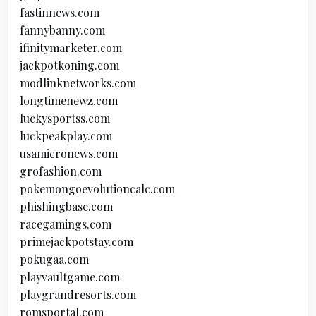
fastinnews.com
fannybanny.com
ifinitymarketer.com
jackpotkoning.com
modlinknetworks.com
longtimenewz.com
luckysportss.com
luckpeakplay.com
usamicronews.com
grofashion.com
pokemongoevolutioncalc.com
phishingbase.com
racegamings.com
primejackpotstay.com
pokugaa.com
playvaultgame.com
playgrandresorts.com
romsportal.com