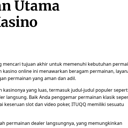
an Utama
asino
g mencari tujuan akhir untuk memenuhi kebutuhan perma
m kasino online ini menawarkan beragam permainan, layan
gan permainan yang aman dan adil.
kasinonya yang luas, termasuk judul-judul populer sepert
ler langsung. Baik Anda penggemar permainan klasik seper
ai keseruan slot dan video poker, ITUQQ memiliki sesuatu
dalah permainan dealer langsungnya, yang memungkinkan