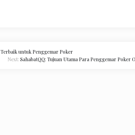
 Terbaik untuk Penggemar Poker
Next:
SahabatQQ: Tujuan Utama Para Penggemar Poker O