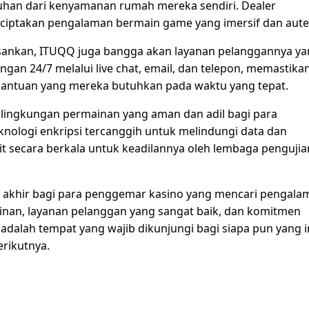
han dari kenyamanan rumah mereka sendiri. Dealer
ciptakan pengalaman bermain game yang imersif dan aute
sankan, ITUQQ juga bangga akan layanan pelanggannya y
ngan 24/7 melalui live chat, email, dan telepon, memastika
antuan yang mereka butuhkan pada waktu yang tepat.
ingkungan permainan yang aman dan adil bagi para
nologi enkripsi tercanggih untuk melindungi data dan
t secara berkala untuk keadilannya oleh lembaga pengujia
n akhir bagi para penggemar kasino yang mencari pengala
nan, layanan pelanggan yang sangat baik, dan komitmen
dalah tempat yang wajib dikunjungi bagi siapa pun yang i
rikutnya.