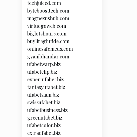
techjuiced.com
byteboosttech.com
magnexushub.com
virtuogoweb.com
biglotshours.com
buyliraglutide.com
onlinesafemeds.com
gyanibhandar.com
ufabetwarp.biz
ufabetclip.biz
expertufabet.biz
fantasyufabet.biz
ufabetsiam.biz
swissufabet.biz
ufabetbusiness.biz
greenufabet.biz
ufabetcolor.biz
extraufabet.biz