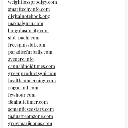
weightlossprodigy.com
smarttechyinfo.com
digitalnotebook.org
maxualguru.com
bongdasuncity.com
slot-pachi.com
freespinsslot.com
paradisefurballs.com
aveuere.info
cannabinoidtimes.com
greenproductsgui.com
healthconcerning.com
rojgarind.com
fewhour.com
18minutetimer.com
semanticseostars.com
mainstreamzone.com
growmarijuanas.com