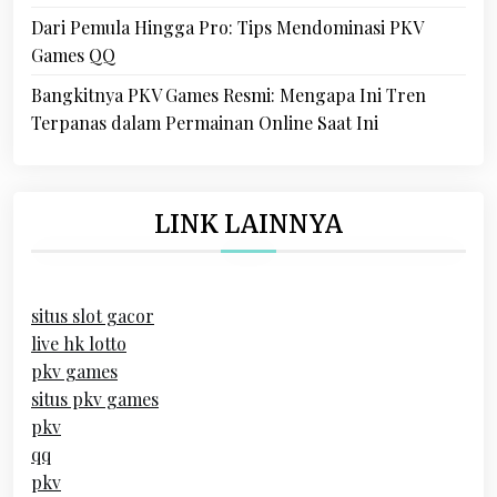
Dari Pemula Hingga Pro: Tips Mendominasi PKV
Games QQ
Bangkitnya PKV Games Resmi: Mengapa Ini Tren
Terpanas dalam Permainan Online Saat Ini
LINK LAINNYA
situs slot gacor
live hk lotto
pkv games
situs pkv games
pkv
qq
pkv