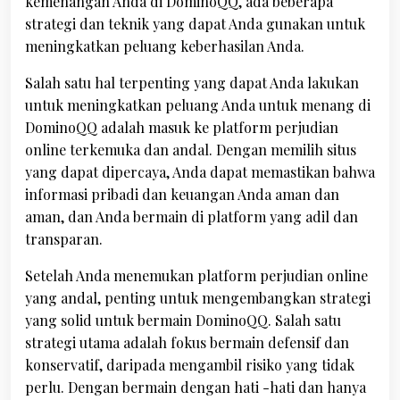
kemenangan Anda di DominoQQ, ada beberapa
strategi dan teknik yang dapat Anda gunakan untuk
meningkatkan peluang keberhasilan Anda.
Salah satu hal terpenting yang dapat Anda lakukan
untuk meningkatkan peluang Anda untuk menang di
DominoQQ adalah masuk ke platform perjudian
online terkemuka dan andal. Dengan memilih situs
yang dapat dipercaya, Anda dapat memastikan bahwa
informasi pribadi dan keuangan Anda aman dan
aman, dan Anda bermain di platform yang adil dan
transparan.
Setelah Anda menemukan platform perjudian online
yang andal, penting untuk mengembangkan strategi
yang solid untuk bermain DominoQQ. Salah satu
strategi utama adalah fokus bermain defensif dan
konservatif, daripada mengambil risiko yang tidak
perlu. Dengan bermain dengan hati -hati dan hanya