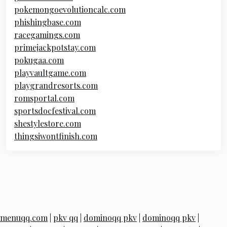
pokemongoevolutioncalc.com
phishingbase.com
racegamings.com
primejackpotstay.com
pokugaa.com
playvaultgame.com
playgrandresorts.com
romsportal.com
sportsdocfestival.com
shestylestore.com
thingsiwontfinish.com
menuqq.com
|
pkv qq
|
dominoqq pkv
|
dominoqq pkv
|