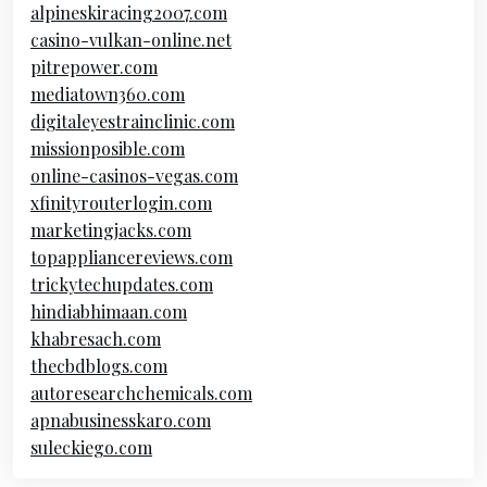
alpineskiracing2007.com
casino-vulkan-online.net
pitrepower.com
mediatown360.com
digitaleyestrainclinic.com
missionposible.com
online-casinos-vegas.com
xfinityrouterlogin.com
marketingjacks.com
topappliancereviews.com
trickytechupdates.com
hindiabhimaan.com
khabresach.com
thecbdblogs.com
autoresearchchemicals.com
apnabusinesskaro.com
suleckiego.com