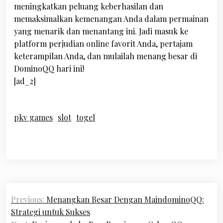
meningkatkan peluang keberhasilan dan
memaksimalkan kemenangan Anda dalam permainan
yang menarik dan menantang ini. Jadi masuk ke
platform perjudian online favorit Anda, pertajam
keterampilan Anda, dan mulailah menang besar di
DominoQQ hari ini!
[ad_2]
pkv games
slot
togel
Post
Previous:
Menangkan Besar Dengan MaindominoQQ:
navigation
Strategi untuk Sukses