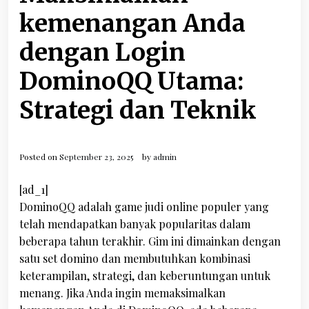
kemenangan Anda
dengan Login
DominoQQ Utama:
Strategi dan Teknik
Posted on
September 23, 2025
by
admin
[ad_1]
DominoQQ adalah game judi online populer yang
telah mendapatkan banyak popularitas dalam
beberapa tahun terakhir. Gim ini dimainkan dengan
satu set domino dan membutuhkan kombinasi
keterampilan, strategi, dan keberuntungan untuk
menang. Jika Anda ingin memaksimalkan