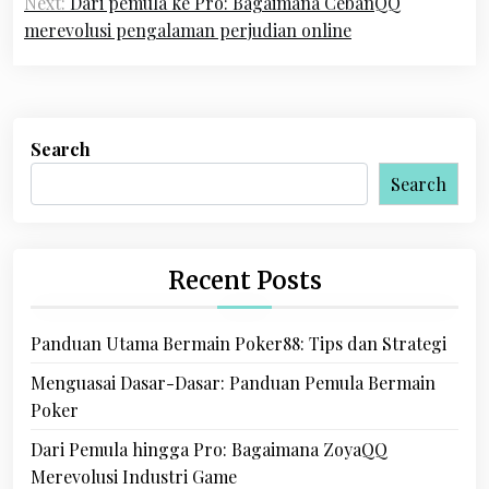
Next:
Dari pemula ke Pro: Bagaimana CebanQQ
merevolusi pengalaman perjudian online
Search
Search
Recent Posts
Panduan Utama Bermain Poker88: Tips dan Strategi
Menguasai Dasar-Dasar: Panduan Pemula Bermain
Poker
Dari Pemula hingga Pro: Bagaimana ZoyaQQ
Merevolusi Industri Game