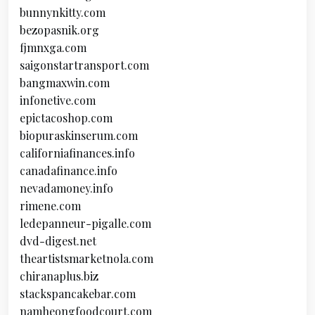
bunnynkitty.com
bezopasnik.org
fjmnxga.com
saigonstartransport.com
bangmaxwin.com
infonetive.com
epictacoshop.com
biopuraskinserum.com
californiafinances.info
canadafinance.info
nevadamoney.info
rimene.com
ledepanneur-pigalle.com
dvd-digest.net
theartistsmarketnola.com
chiranaplus.biz
stackspancakebar.com
namheongfoodcourt.com