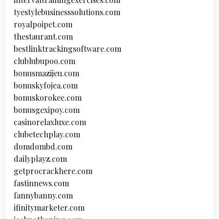
tyestylebusinesssolutions.com
royalpoipet.com
thestaurant.com
bestlinktrackingsoftware.com
clublubupoo.com
bonusmazijeu.com
bonuskyfojea.com
bonuskorokee.com
bonusgexipoy.com
casinorelaxluxe.com
clubetechplay.com
domdombd.com
dailyplayz.com
getprocrackhere.com
fastinnews.com
fannybanny.com
ifinitymarketer.com