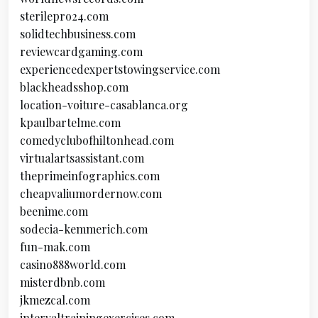
sterilepro24.com
solidtechbusiness.com
reviewcardgaming.com
experiencedexpertstowingservice.com
blackheadsshop.com
location-voiture-casablanca.org
kpaulbartelme.com
comedyclubofhiltonhead.com
virtualartsassistant.com
theprimeinfographics.com
cheapvaliumordernow.com
beenime.com
sodecia-kemmerich.com
fun-mak.com
casino888world.com
misterdbnb.com
jkmezcal.com
intervaltrainingexercises.com