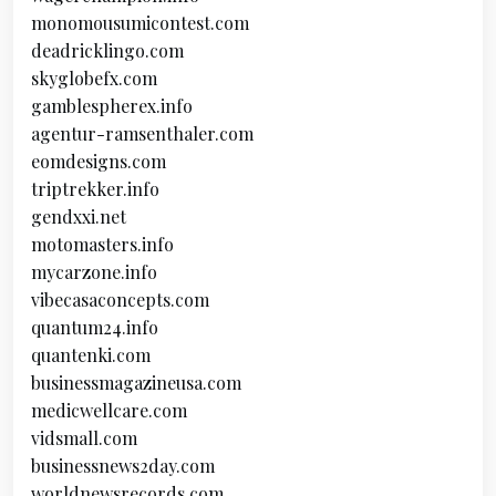
monomousumicontest.com
deadricklingo.com
skyglobefx.com
gamblespherex.info
agentur-ramsenthaler.com
eomdesigns.com
triptrekker.info
gendxxi.net
motomasters.info
mycarzone.info
vibecasaconcepts.com
quantum24.info
quantenki.com
businessmagazineusa.com
medicwellcare.com
vidsmall.com
businessnews2day.com
worldnewsrecords.com