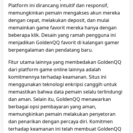
Platform ini dirancang intuitif dan responsif,
memungkinkan pemain mengakses akun mereka
dengan cepat, melakukan deposit, dan mulai
memainkan game favorit mereka hanya dengan
beberapa klik. Desain yang ramah pengguna ini
menjadikan GoldenQQ favorit di kalangan gamer
berpengalaman dan pendatang baru.
Fitur utama lainnya yang membedakan GoldenQQ
dari platform game online lainnya adalah
komitmennya terhadap keamanan. Situs ini
menggunakan teknologi enkripsi canggih untuk
memastikan bahwa data pemain selalu terlindungi
dan aman. Selain itu, GoldenQQ menawarkan
berbagai opsi pembayaran yang aman,
memungkinkan pemain melakukan penyetoran
dan penarikan dengan percaya diri. Komitmen
terhadap keamanan ini telah membuat GoldenQQ