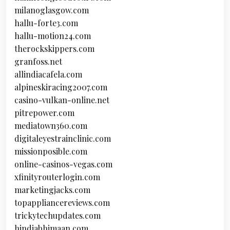
milanoglasgow.com
hallu-forte3.com
hallu-motion24.com
therockskippers.com
granfoss.net
allindiacafela.com
alpineskiracing2007.com
casino-vulkan-online.net
pitrepower.com
mediatown360.com
digitaleyestrainclinic.com
missionposible.com
online-casinos-vegas.com
xfinityrouterlogin.com
marketingjacks.com
topappliancereviews.com
trickytechupdates.com
hindiabhimaan.com