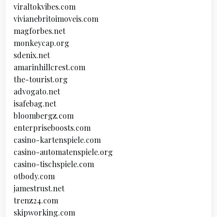
viraltokvibes.com
vivianebritoimoveis.com
magforbes.net
monkeycap.org
sdenix.net
amarinhillcrest.com
the-tourist.org
advogato.net
isafebag.net
bloombergz.com
enterpriseboosts.com
casino-kartenspiele.com
casino-automatenspiele.org
casino-tischspiele.com
otbody.com
jamestrust.net
trenz24.com
skipworking.com