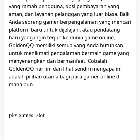
yang ramah pengguna, opsi pembayaran yang
aman, dan layanan pelanggan yang luar biasa. Baik
Anda seorang gamer berpengalaman yang mencari
platform baru untuk dijelajahi, atau pendatang
baru yang ingin terjun ke dunia game online,
GoldenQQ memiliki semua yang Anda butuhkan
untuk menikmati pengalaman bermain game yang
menyenangkan dan bermanfaat. Cobalah
GoldenQQ hari ini dan lihat sendiri mengapa ini
adalah pilihan utama bagi para gamer online di
mana pun.
pkv games
slot