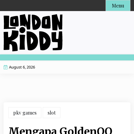
Skip
Menu
to
content
August 6, 2026
pkv games
slot
Mengapa GoldenQQ