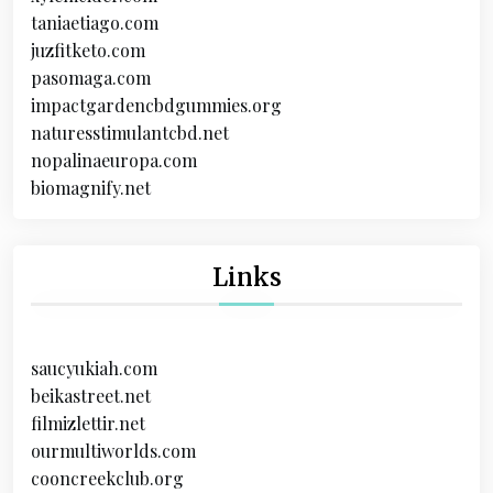
taniaetiago.com
juzfitketo.com
pasomaga.com
impactgardencbdgummies.org
naturesstimulantcbd.net
nopalinaeuropa.com
biomagnify.net
Links
saucyukiah.com
beikastreet.net
filmizlettir.net
ourmultiworlds.com
cooncreekclub.org