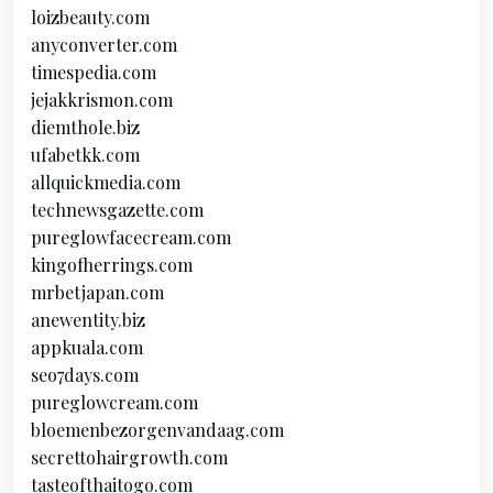
loizbeauty.com
anyconverter.com
timespedia.com
jejakkrismon.com
diemthole.biz
ufabetkk.com
allquickmedia.com
technewsgazette.com
pureglowfacecream.com
kingofherrings.com
mrbetjapan.com
anewentity.biz
appkuala.com
seo7days.com
pureglowcream.com
bloemenbezorgenvandaag.com
secrettohairgrowth.com
tasteofthaitogo.com