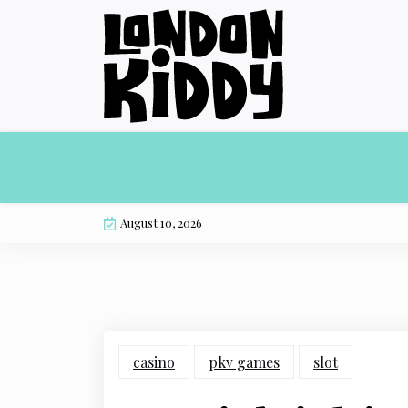
Skip
to
content
August 10, 2026
casino
pkv games
slot