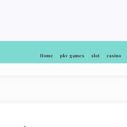
Home
pkv games
slot
casino