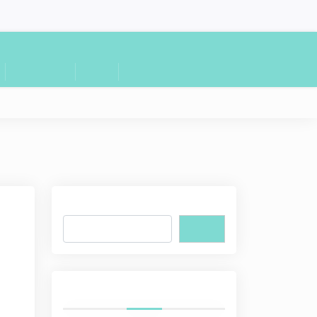
sportbook
togel
Situs Judi Online
Search
Search