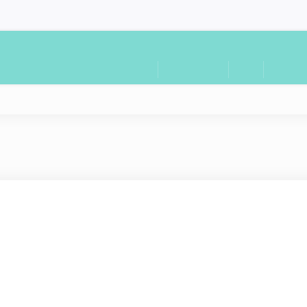
Home
pkv games
slot
casino