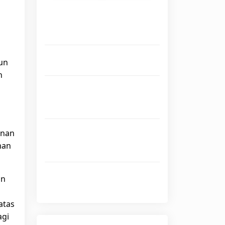
Recent Posts
Dari Pemula hingga Pro:
Bagaimana ZoyaQQ Merevolusi
Industri Game
Dari Pemula Hingga Pro: Tips
un
Mendominasi PKV Games QQ
h
Bangkitnya PKV Games Resmi:
Mengapa Ini Tren Terpanas
dalam Permainan Online Saat
Ini
inan
Ikuti Aksinya dengan Bandar66
man
PKV: Cara Bermain dan
Menang Besar