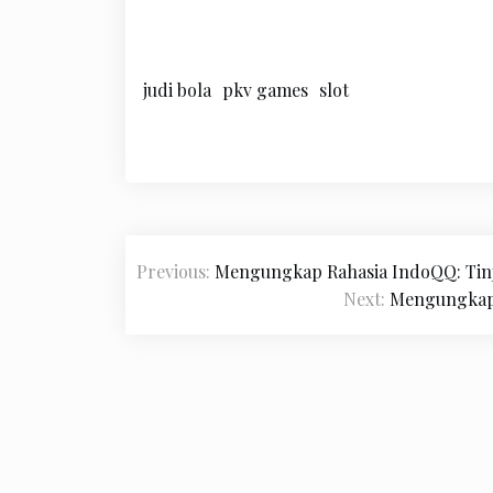
judi bola
pkv games
slot
Post
Previous:
Mengungkap Rahasia IndoQQ: Tin
navigation
Next:
Mengungkap R