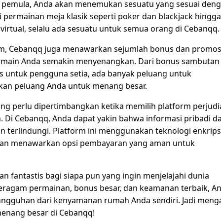
u pemula, Anda akan menemukan sesuatu yang sesuai den
i permainan meja klasik seperti poker dan blackjack hingga
virtual, selalu ada sesuatu untuk semua orang di Cebanqq.
gam, Cebanqq juga menawarkan sejumlah bonus dan promos
main Anda semakin menyenangkan. Dari bonus sambutan
as untuk pengguna setia, ada banyak peluang untuk
an peluang Anda untuk menang besar.
yang perlu dipertimbangkan ketika memilih platform perjud
 Di Cebanqq, Anda dapat yakin bahwa informasi pribadi d
 terlindungi. Platform ini menggunakan teknologi enkrips
 dan menawarkan opsi pembayaran yang aman untuk
n fantastis bagi siapa pun yang ingin menjelajahi dunia
beragam permainan, bonus besar, dan keamanan terbaik, A
ungguhan dari kenyamanan rumah Anda sendiri. Jadi meng
menang besar di Cebanqq!