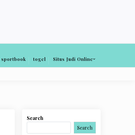
sportbook
togel
Situs Judi Online
Search
Search