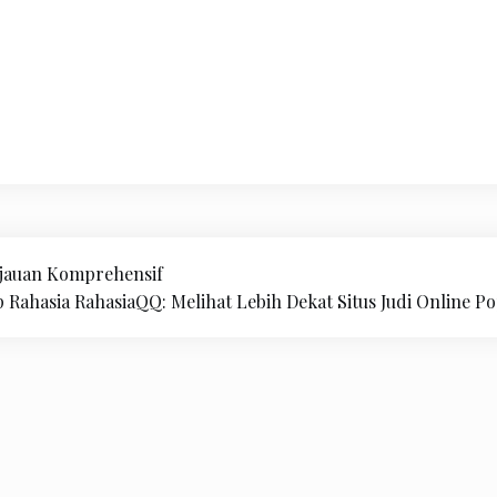
jauan Komprehensif
ahasia RahasiaQQ: Melihat Lebih Dekat Situs Judi Online P