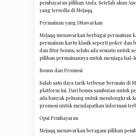
pembayaran pilihan Anda. Setelah akun An
yang tersedia di Mejaqq.
Permainan yang Ditawarkan
Mejaqq menawarkan berbagai permainan kas
permainan kartu klasik seperti poker dan
dan fitur bonus, selalu ada sesuatu untuk 
pilihan permainannya untuk menjaga hal-ha
Bonus dan Promosi
Salah satu daya tarik terbesar bermain di
platform ini. Dari bonus sambutan untuk p
ada banyak peluang untuk mendongkrak k
promosi untuk mendapatkan informasi ter
Opsi Pembayaran
Mejaqq menawarkan beragam pilihan pemb