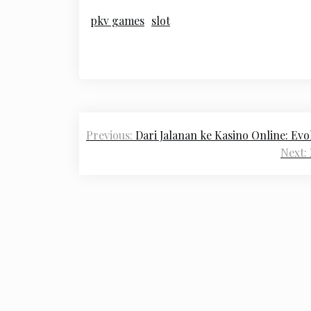
pkv games
slot
Post
Previous:
Dari Jalanan ke Kasino Online: Ev
navigation
Next: