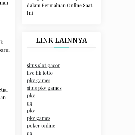
inan
dalam Permainan Online Saat
Ini
LINK LAINNYA
ik
barui
situs slot gacor
live hk lotto
pkv games
situs pkv games
tia,
pkv
man
qq
pkv
pkv games
poker online
qq