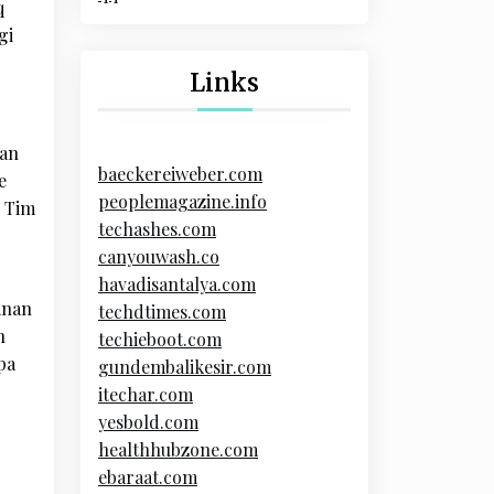
q
gi
Links
gan
baeckereiweber.com
e
peoplemagazine.info
. Tim
techashes.com
canyouwash.co
havadisantalya.com
inan
techdtimes.com
n
techieboot.com
pa
gundembalikesir.com
itechar.com
yesbold.com
healthhubzone.com
ebaraat.com